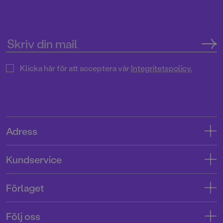
Klicka här för att acceptera vår
Integritetspolicy.
Adress
Adress
Kundservice
08-769 88 00
Kontakta oss
Förlaget
Tryckerigatan 4
Kundservice
Om oss
103 12 Stockholm
Följ oss
Användarvillkor intressenter