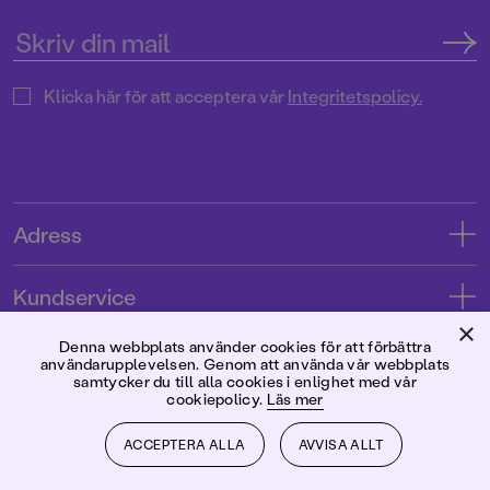
Klicka här för att acceptera vår
Integritetspolicy.
Adress
Adress
Kundservice
08-769 88 00
×
Kontakta oss
Denna webbplats använder cookies för att förbättra
Förlaget
användarupplevelsen. Genom att använda vår webbplats
Tryckerigatan 4
Kundservice
samtycker du till alla cookies i enlighet med vår
cookiepolicy.
Läs mer
Om oss
103 12 Stockholm
Följ oss
Användarvillkor intressenter
Jobba hos oss
ACCEPTERA ALLA
AVVISA ALLT
Org.nr: 556045-7748
Användarvillkor nyhetsbrev
Facebook
Manus