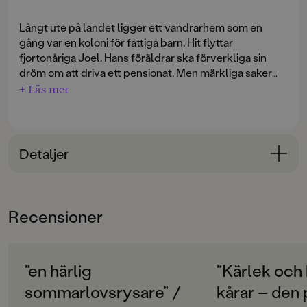
Långt ute på landet ligger ett vandrarhem som en
gång var en koloni för fattiga barn. Hit flyttar
fjortonåriga Joel. Hans föräldrar ska förverkliga sin
dröm om att driva ett pensionat. Men märkliga saker
börjar att ske. Spökar det på den gamla barnkolonin,
+ Läs mer
eller håller Joel på att bli galen?
Detaljer
Bokinformation
ÅLDERSGRUPP
Recensioner
12-15
ORIGINALSPRÅK
Svenska
”en härlig
”Kärlek och 
sommarlovsrysare” /
kårar – den 
SPRÅK