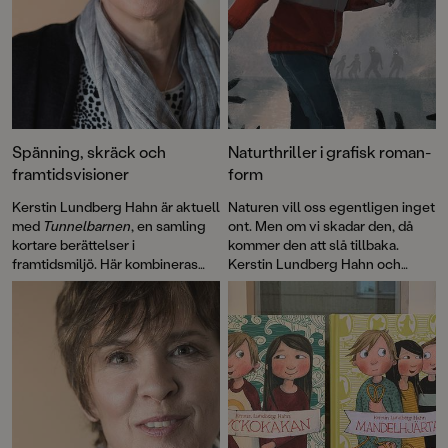
Spänning, skräck och
Naturthriller i grafisk roman-
framtidsvisioner
form
Kerstin Lundberg Hahn är aktuell
Naturen vill oss egentligen inget
med
Tunnelbarnen
, en samling
ont. Men om vi skadar den, då
kortare berättelser i
kommer den att slå tillbaka.
framtidsmiljö. Här kombineras
Kerstin Lundberg Hahn och
nagelbitarspänning med tankar
Elisabeth Widmarks grafiska
om livets små och stora frågor;
roman
Odjuren
är en saga och en
klimatförändringar, klass, natur
thriller, en berättelse om kärlek
på liv och död, vänskap och
och om hämnd, förankrad i
solidaritet, och hur ny teknik
verklighet och fantasi. Det är
påverkar människan.
läskigt, spännande och samtidigt
stämningsfullt.