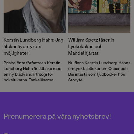
Kerstin Lundberg Hahn: Jag
William Spetz läser in
älskar äventyrets
Lyckokakan och
möjligheter!
Mandelhjärtat
Prisbelönta författaren Kerstin
Nu finns Kerstin Lundberg Hahns
Lundberg Hahn är tillbaka med
omtyckta böcker om Oscar och
en ny bladvändartrilogi för
Bie inlästa som ljudböcker hos
bokslukarna. Tankeläsarna
Storytel.
utspelar sig i ett lätt skruvat
1800-talsgruvsamhälle där
verkligheten har fler
dimensioner än man först anar.
Prenumerera på våra nyhetsbrev!