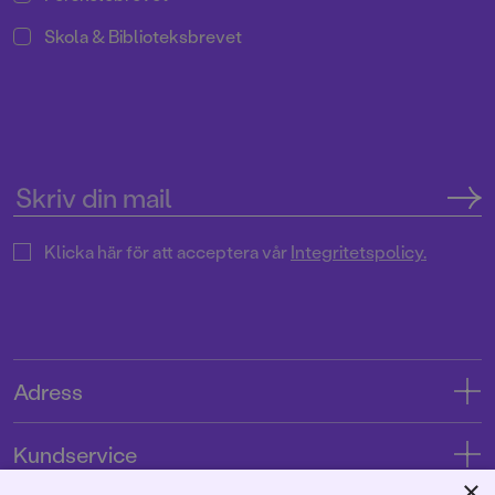
Skola & Biblioteksbrevet
Klicka här för att acceptera vår
Integritetspolicy.
Adress
Adress
Kundservice
08-769 88 00
×