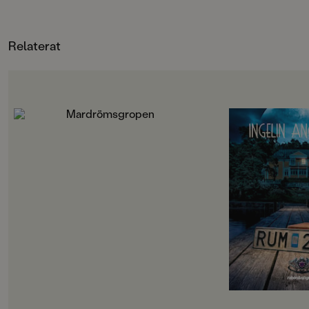
till sig och det finn
att prata om tillsam
nervkittlande och vä
som gestaltas med et
Relaterat
målande språk. Helhe
BTJ
OM BOKEN
OM BOKEN
Rillo och hans kompisar i
”Välskriven, lättläs
Skateboardklubben Blåmärket har
och trovärdig”
en plan: att bli stans coolaste
Dagens Nyheter
skejtare. De har gjort en lista på
Det börjar som en
svåra skejtgrejer som de måste klara
med bad och sol och s
av, målet är att till sist klara av
men snart börjar my
Mardrömsgropen, skateparkens
hända. Varför hände
största utmaning. Problemet är
konstiga saker i ru
bara att ingen av dem riktigt vågar
som Meja, Bea och El
… Samtidigt dyker en tjej på
kollot. Varför försvi
sparkcykel upp i kvarteret. Hon
saker på nätterna? 
plaskar genom vattenpölar, skrattar
gå upp alldeles av si
högt och verkar ha hur roligt som
vem är den vitklädd
helst. Måste hon ha så himla kul
bara Bea kan se?Ing