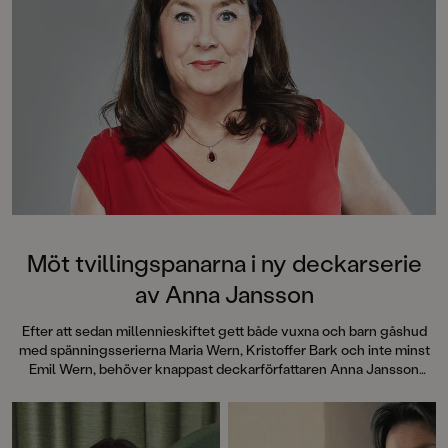
Möt tvillingspanarna i ny deckarserie
av Anna Jansson
Efter att sedan millennieskiftet gett både vuxna och barn gåshud
med spänningsserierna Maria Wern, Kristoffer Bark och inte minst
Emil Wern, behöver knappast deckarförfattaren Anna Jansson
någon närmare presentation. Nu är hon tillbaka med en ny serie för
lågstadiebarnen, Tvillingspanarna.