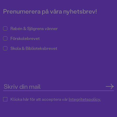
Lagom till 10-årsjubileet släpps
den 18:e boken i Emil Wern-
Prenumerera på våra nyhetsbrev!
serien – Guldringens gåta.
Rabén & Sjögrens vänner
Förskolebrevet
Skola & Biblioteksbrevet
Klicka här för att acceptera vår
Integritetspolicy.