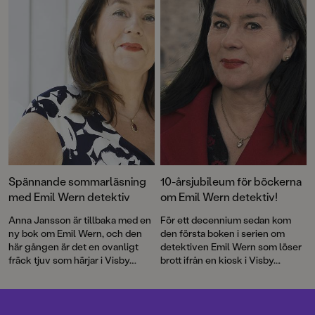
Spännande sommarläsning
10-årsjubileum för böckerna
med Emil Wern detektiv
om Emil Wern detektiv!
Anna Jansson är tillbaka med en
För ett decennium sedan kom
ny bok om Emil Wern, och den
den första boken i serien om
här gången är det en ovanligt
detektiven Emil Wern som löser
fräck tjuv som härjar i Visby.
brott ifrån en kiosk i Visby.
Spännande sommarlovsläsning
Författaren Anna Jansson är
för barn 6-9 år.
också kvinnan bakom
vuxendeckarna om Emils
mamma, polisen Maria Wern.