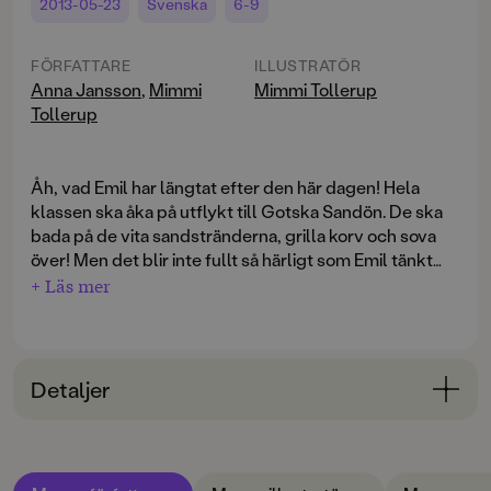
2013-05-23
Svenska
6-9
FÖRFATTARE
ILLUSTRATÖR
Anna Jansson
,
Mimmi
Mimmi Tollerup
Tollerup
Åh, vad Emil har längtat efter den här dagen! Hela
klassen ska åka på utflykt till Gotska Sandön. De ska
bada på de vita sandstränderna, grilla korv och sova
över! Men det blir inte fullt så härligt som Emil tänkt
sig. På båtresan över blåser det upp till storm och alla
+ Läs mer
barnen blir sjösjuka. Och när de väl kommer fram
måste de släpa packningen till andra sidan ön innan de
får gå och bada. Som om det inte vore nog händer
sedan det som inte får hända: strömmen går och all
Detaljer
mat försvinner. Plötsligt har klassens drömresa
förvandlats till en mardrömsresa ... Det är tur att Emil är
Bokinformation
van vid att lösa mysterier!
ÅLDERSGRUPP