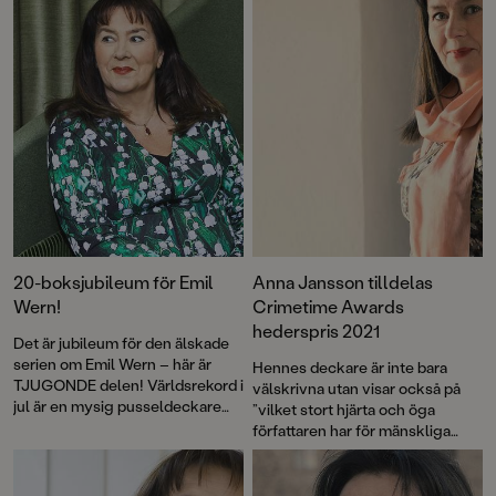
20-boksjubileum för Emil
Anna Jansson tilldelas
Wern!
Crimetime Awards
hederspris 2021
Det är jubileum för den älskade
serien om Emil Wern – här är
Hennes deckare är inte bara
TJUGONDE delen! Världsrekord i
välskrivna utan visar också på
jul är en mysig pusseldeckare
”vilket stort hjärta och öga
från storsäljande författaren
författaren har för mänskliga
Anna Jansson. Roligt och lagom
relationer” enligt juryns
klurigt i juletid.
motivering.