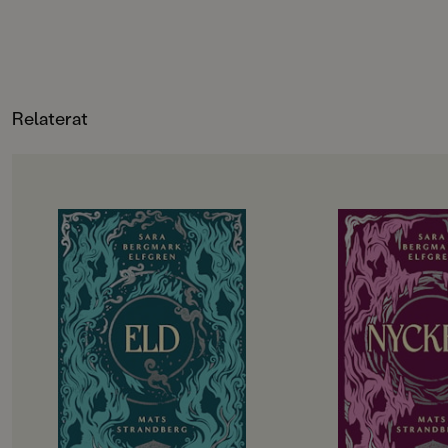
Relaterat
OM BOKEN
OM BOKEN
De utvalda ska börja andra året på
Det har gått drygt 
gymnasiet. Hela sommarlovet har
tragedin i Engelsfo
de hållit andan i väntan på
gympasal. De utvalda
demonernas nästa drag. Men hotet
att återhämta sig in
kommer från ett håll de aldrig
vänds upp och ner i
kunnat förutse. Det blir alltmer
besvaras. Hemlighete
uppenbart att något är väldigt,
Lojaliteter prövas. T
väldigt fel i Engelsfors. Det
att rinna ut och till 
förflutna vävs ihop med nuet. De
utvalda bara vara sä
levande möter de döda. De utvalda
Allt kommer att förä
knyts allt tätare till varandra och