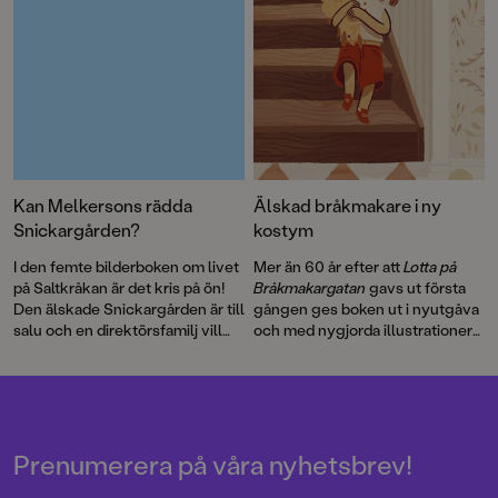
Kan Melkersons rädda
Älskad bråkmakare i ny
Snickargården?
kostym
I den femte bilderboken om livet
Mer än 60 år efter att
Lotta på
på Saltkråkan är det kris på ön!
Bråkmakargatan
gavs ut första
Den älskade Snickargården är till
gången ges boken ut i nyutgåva
salu och en direktörsfamilj vill
och med nygjorda illustrationer
köpa tomten för att riva och
av hyllade Cecilia Heikkilä.
bygga en bungalow …
Illustratören Maria Nilsson Thore
har återigen skapat fenomenala
bilder till Astrid Lindgrens
berättelse.
Prenumerera på våra nyhetsbrev!