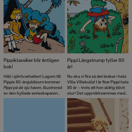
Pippiklassiker blir äntligen
Pippi Långstrump fyller 80
bok!
år!
Håll i sjörövarhatten! Lagom till
Nu ska vi fira så det brakar i hela
Pippis 80-årsjubileum kommer
Villa Villekulla! I år firar Pippi hela
Pippi på de sju haven
, illustrerad
80 år – trots att hon aldrig blivit
av den hyllade serieskaparen
stur! Det uppmärksammas med
Fabian Göranson. Astrid
flera böcker, däribland David
Lindgren skrev ursprungligen
Sundins
Känner du Astrid
detta roliga sjörövaräventyr som
Lindgren
och en
ett filmmanus 1970. Men det här
genomillustrerad version av
är första gången som
Pippi på de sju haven
.
berättelsen blir bok.