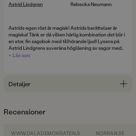
Astrid Lindgren
Rebecka Neumann
Astrids egen röst är magisk! Astrids berättelser är
magiska! Tänk er då vilken härlig kombination det blir i
en stor, fin sagobok med tillhörande ljud! Lyssna på
Astrid Lindgrens suveräna högläsning av sagor med
jultema och bläddra och följ med i boken. En härlig
+ Läs mer
sagosamling att ta med på resan, i bilen eller bara
lyssna på och läsa där hemma i mysvrån. Och vilken fin
julklapp!
Detaljer
Astrid Lindgrens jul
innehåller sju stämningsfulla och
roliga Astrid Lindgren-berättelser om julen. Vi får höra
Bokinformation
om Pippi, Emil, Madicken, Lotta, Barnen i Bullerbyn och
ÅLDERSGRUPP
några till, och boken är rikt illustrerad i färg och svart-
Recensioner
3-6
vitt. Lyssna, läs och njut av både julefrid, julglädje och
en del hyss!
ORIGINALSPRÅK
Svenska
WWW.DALADEMOKRATEN.S
NORRAN.SE