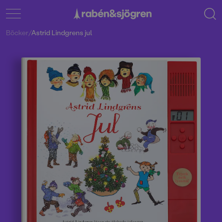
Böcker
/
Astrid Lindgrens jul