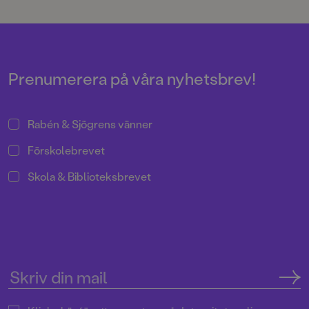
spännande och läskigt äventyr
spänning, det blir känslor, det blir
där hela familjen, tillsammans
FRUKTANSVÄRDA GREJER
med den tjuriga vätten Rurik, får
SOM INGEN FÅR VETA. För
ge sig i kast med urgammal och
illustrationerna står Lina Blixt.
livsfarlig magi från Vikingatiden!
Prenumerera på våra nyhetsbrev!
Rabén & Sjögrens vänner
Förskolebrevet
Skola & Biblioteksbrevet