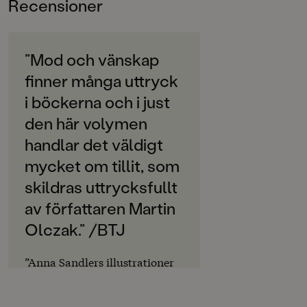
Recensioner
6-9
Anna Sandlers bilder ger liv åt fantastiska varelser och
spännande miljöer!
ORIGINALSPRÅK
Svenska
”Mod och vänskap
finner många uttryck
SPRÅK
Svenska
i böckerna och i just
den här volymen
SERIE
Jack
handlar det väldigt
mycket om tillit, som
PUBLICERINGSDATUM
skildras uttrycksfullt
2017-04-07
av författaren Martin
LÄSORDNING
Olczak.” /BTJ
11
Produktion
”Anna Sandlers illustrationer
växlar mellan vinjetter och
Produktdetaljer
helsidesillustrationer och ger