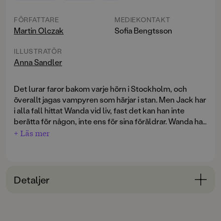
FÖRFATTARE
MEDIEKONTAKT
Martin Olczak
Sofia Bengtsson
ILLUSTRATÖR
Anna Sandler
Det lurar faror bakom varje hörn i Stockholm, och
överallt jagas vampyren som härjar i stan. Men Jack har
i alla fall hittat Wanda vid liv, fast det kan han inte
berätta för någon, inte ens för sina föräldrar. Wanda har
nämligen en fruktansvärd hemlighet, och det finns
+ Läs mer
bara en i hela Stockholm som kan hjälpa dem. Stans
farligaste och mest opålitliga varelse: Näcken!
Näcken i Riddarfjärden
är tredje delen i serien Jacks
Detaljer
förbannelse, som tar vid där succéserierna Jakten på
Jack och Spådomen om Jack slutar. En perfekt läsa
Bokinformation
själv-bok: lagom lång, högt tempo och med
ÅLDERSGRUPP
cliffhangers som gör att man bara måste läsa vidare.