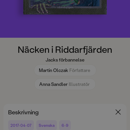
Näcken i Riddarfjärden
Jacks förbannelse
Martin Olczak
Författare
Anna Sandler
Illustratör
Beskrivning
2017-04-07
Svenska
6-9