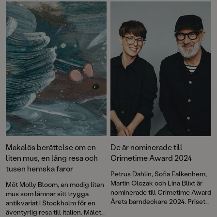
Makalös berättelse om en
De är nominerade till
liten mus, en lång resa och
Crimetime Award 2024
tusen hemska faror
Petrus Dahlin, Sofia Falkenhem,
Martin Olczak och Lina Blixt är
Möt Molly Bloom, en modig liten
nominerade till Crimetime Award
mus som lämnar sitt trygga
Årets barndeckare 2024. Priset
antikvariat i Stockholm för en
delas ut till en
äventyrlig resa till Italien. Målet?