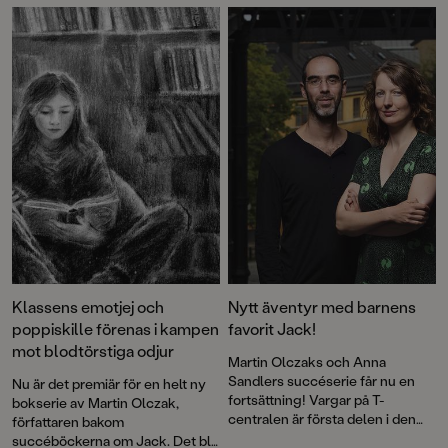
barnboksförfattare som skriver
Att återförenas med sin förlorade
deckare eller spänning för barn
vän, Anna Karenina. Med
6–12 år. Nu kan du vara med och
fantastiska illustrationer och
rösta!
oförglömliga karaktärer berättar
Martin Olczak och Anna Sandler
en säregen historia där den
minsta av hjältar övervinner de
största av hinder för att finna sin
vän.
Klassens emotjej och
Nytt äventyr med barnens
poppiskille förenas i kampen
favorit Jack!
mot blodtörstiga odjur
Martin Olczaks och Anna
Sandlers succéserie får nu en
Nu är det premiär för en helt ny
fortsättning! Vargar på T-
bokserie av Martin Olczak,
centralen är första delen i den
författaren bakom
nya serien Jacks öde. Det blir ett
succéböckerna om Jack. Det blir