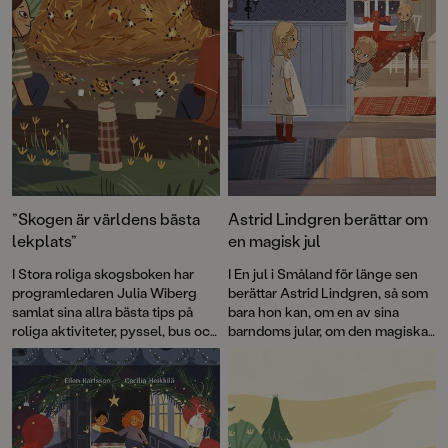
”Skogen är världens bästa
Astrid Lindgren berättar om
lekplats”
en magisk jul
I Stora roliga skogsboken har
I En jul i Småland för länge sen
programledaren Julia Wiberg
berättar Astrid Lindgren, så som
samlat sina allra bästa tips på
bara hon kan, om en av sina
roliga aktiviteter, pyssel, bus och
barndoms jular, om den magiska
lek som passar både stora och
stämningen, förväntningarna
små – året om. Bland annat hur
och om allt roligt som hon fick
man bygger ett lyxigt
uppleva.
insektshotell som du kan läsa
mer om här!