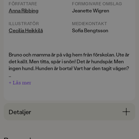
FÖRFATTARE
FORMGIVARE OMSLAG
Anna Ribbing
Jeanette Wigren
ILLUSTRATÖR
MEDIEKONTAKT
Cecilia Heikkilä
Sofia Bengtsson
Bruno och mamma är på väg hem från förskolan. Ute är
det kallt. Men titta, spår i snön! Det är hundspår. Men
ingen hund. Hunden är borta! Vart har den tagit vägen?
Andra boken i en helt ny pekboksserie om charmiga
+ Läs mer
"Med ljuvlig blick för det lilla barnets perspektiv
Bruno, med hög igenkänningsfaktor för både stora och
beskriver denna småbarnsbok precis hur pirrig en
små. Anna Ribbings text har perfekt fingertoppskänsla
bussresa kan vara. (...) Det är lätt för både små och
för de små barnens perspektiv och kombinationen
stora att charmas av denna bok."
med Cecilia Heikkiläs varma, lekfulla bildvärld är helt
Detaljer
magisk.
Bokinformation
BTJ om
Bruno åker buss
:
ÅLDERSGRUPP