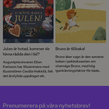
Julen är hotad, kommer de
Bruno är tillbaka!
hinna rädda den i tid?
Bruno åker vagn är den senaste
boken i pekboksserien om
Augustprisvinnaren Ellen
charmige Bruno, med hög
Karlsson har, tillsammans med
igenkänningsfaktor för både
illustratören Cecilia Heikkilä, fått
stora och små.
det ärofyllda uppdraget att
skriva årets adventsbok.
Tillsammans målar de upp ett
spännande juläventyr fyllt med
värme och vänskap.
Prenumerera på våra nyhetsbrev!