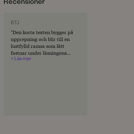
Recensioner
0-3
ORIGINALSPRÅK
Svenska
BTJ
"Den korta texten bygger på
SPRÅK
upprepning och blir till en
Svenska
lustfylld ramsa som lätt
fastnar under läsningens
SERIE
+ Läs mer
gång. Även denna Brunobok
Bruno
kan bli en riktig favorit.
Helhetsbetyg: 4" – Boel
PUBLICERINGSDATUM
2018-09-21
Peterson.
Produktion
PAPPER
Hongta
MILJÖMÄRKNING
Ja