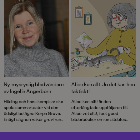
spöklikt stämningsfulla
boken i serien,
De blodiga
illustrationerna är signerade Lina
händerna
, bjuder på fniss, knas,
Blixt.
lagom spänning och full fart. För
illustrationerna står Sandra
Fröjd.
Ny, mysryslig bladvändare
Alice kan allt. Jo det kan hon
av Ingelin Angerborn
faktiskt!
Hilding och hans kompisar ska
Alice kan allt! är den
spela sommarteater vid den
efterlängtade uppföljaren till
ödsligt belägna Korpa Gruva.
Alice vet allt!, feel good-
Enligt sägnen vakar gruvfrun
bilderböcker om en alldeles
över platsen och varnar
underbart självklar tjej med
besökare för olyckor och ras.
härligt självförtroende.
Men hon kan också straffa den