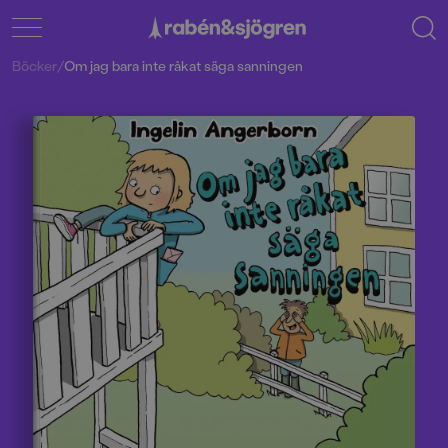
Böcker
/
Om jag bara inte råkat säga sanningen