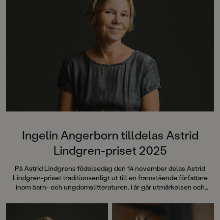
Ingelin Angerborn tilldelas Astrid
Lindgren-priset 2025
På Astrid Lindgrens födelsedag den 14 november delas Astrid
Lindgren-priset traditionsenligt ut till en framstående författare
inom barn- och ungdomslitteraturen. I år går utmärkelsen och
prissumman på 100 000 kronor till författaren Ingelin Angerborn.