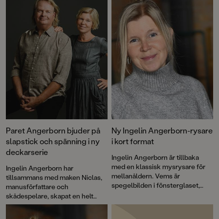
Paret Angerborn bjuder på
Ny Ingelin Angerborn-rysare
slapstick och spänning i ny
i kort format
deckarserie
Ingelin Angerborn är tillbaka
med en klassisk mysrysare för
Ingelin Angerborn har
mellanåldern. Vems är
tillsammans med maken Niclas,
spegelbilden i fönsterglaset,
manusförfattare och
varför står vindsdörren alltid på
skådespelare, skapat en helt
glänt och vad är det för märkliga
ny deckarserie: "Världens
saker undulaten säger? De
sämsta detektiver". Den första