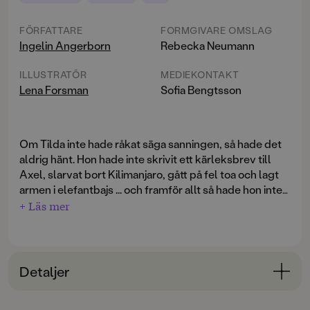
FÖRFATTARE
FORMGIVARE OMSLAG
Ingelin Angerborn
Rebecka Neumann
ILLUSTRATÖR
MEDIEKONTAKT
Lena Forsman
Sofia Bengtsson
Om Tilda inte hade råkat säga sanningen, så hade det
aldrig hänt. Hon hade inte skrivit ett kärleksbrev till
Axel, slarvat bort Kilimanjaro, gått på fel toa och lagt
armen i elefantbajs ... och framför allt så hade hon inte
vunnit högsta vinsten!
+ Läs mer
Ingelin Angerborn vann Tidens barnbokstävling år
2002 med kritikerrosade och internationellt
prisbelönade
Om jag bara inte hade tappat bort tant
Detaljer
Doris hund
och har allt sedan dess varit en storfavorit
hos de unga läsarna. Nu finns alla fem fristående
Bokinformation