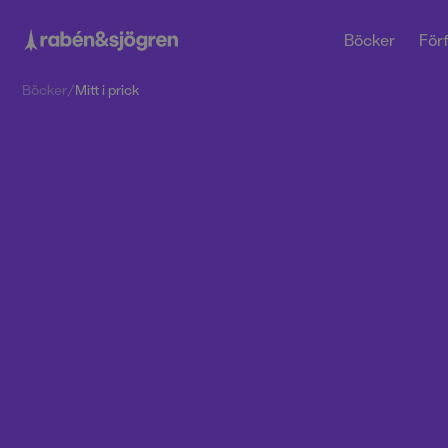
Böcker
Förf
Böcker
/
Mitt i prick