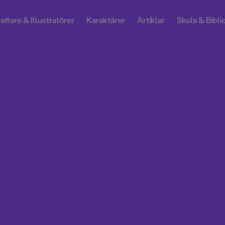
attare & Illustratörer
Karaktärer
Artiklar
Skola & Bibli