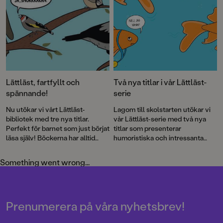
Lättläst, fartfyllt och
Två nya titlar i vår Lättläst-
spännande!
serie
Nu utökar vi vårt Lättläst-
Lagom till skolstarten utökar vi
bibliotek med tre nya titlar.
vår Lättläst-serie med två nya
Perfekt för barnet som just börjat
titlar som presenterar
läsa själv! Böckerna har alltid
humoristiska och intressanta
både läsvänliga gemener samt
djurfakta och ett nytt mysterium
pratbubblor med versal text.
för skoldeckarna Max och
Something went wrong...
Penny!
Prenumerera på våra nyhetsbrev!