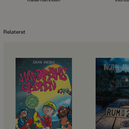
Penny lyckas stoppa honom i tid?
Skoldeckarna snabb
FORMAT
Kalas-hämnden är den tolfte
plan för att stoppa 
Inbunden
,
,
fristående boken i serien
rädda sig själva!Inbr
Skoldeckarna som skrivs av Lena
elfte fristående boke
Lilleste och illustreras av Lena
Skoldeckarna som sk
Relaterat
Forsman. De har kort och läsvänlig
Lilleste och illustre
text och massor av härligt
Forsman. De har kor
färgstarka bilder.
text och massor av h
färgstarka bilder.
OM BOKEN
OM BOKEN
Rillo och hans kompisar i
”Välskriven, lättläs
Skateboardklubben Blåmärket har
och trovärdig”
en plan: att bli stans coolaste
Dagens Nyheter
skejtare. De har gjort en lista på
Det börjar som en
svåra skejtgrejer som de måste klara
med bad och sol och s
av, målet är att till sist klara av
men snart börjar my
Mardrömsgropen, skateparkens
hända. Varför hände
största utmaning. Problemet är
konstiga saker i ru
bara att ingen av dem riktigt vågar
som Meja, Bea och El
… Samtidigt dyker en tjej på
kollot. Varför försvi
sparkcykel upp i kvarteret. Hon
saker på nätterna? 