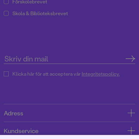
Förskolebrevet
Skola & Biblioteksbrevet
Klicka här för att acceptera vår
Integritetspolicy.
Adress
Adress
Kundservice
08-769 88 00