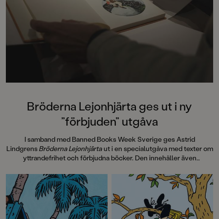
Bröderna Lejonhjärta ges ut i ny
”förbjuden” utgåva
I samband med Banned Books Week Sverige ges Astrid
Lindgrens
Bröderna Lejonhjärta
ut i en specialutgåva med texter om
yttrandefrihet och förbjudna böcker. Den innehåller även
information om hur
Bröderna Lejonhjärta
spreds i 30 handtillverkade
exemplar, sk Samizdat, via hemliga nätverk i Tjeckoslovakien under
Kalla kriget på 80-talet. Pocketutgåvan avslutas med efterord av
Laurie Halse Anderson, 2023 års mottagare av Astrid Lindgren
Memorial Award, som vi även publicerar här.