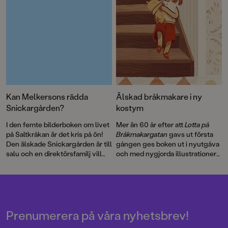
Kan Melkersons rädda
Älskad bråkmakare i ny
Snickargården?
kostym
I den femte bilderboken om livet
Mer än 60 år efter att
Lotta på
på Saltkråkan är det kris på ön!
Bråkmakargatan
gavs ut första
Den älskade Snickargården är till
gången ges boken ut i nyutgåva
salu och en direktörsfamilj vill
och med nygjorda illustrationer
köpa tomten för att riva och
av hyllade Cecilia Heikkilä.
bygga en bungalow …
Illustratören Maria Nilsson Thore
har återigen skapat fenomenala
bilder till Astrid Lindgrens
berättelse.
Prenumerera på våra nyhetsbrev!