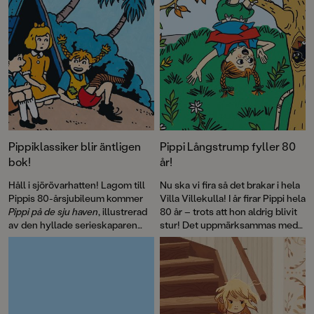
Pippiklassiker blir äntligen
Pippi Långstrump fyller 80
bok!
år!
Håll i sjörövarhatten! Lagom till
Nu ska vi fira så det brakar i hela
Pippis 80-årsjubileum kommer
Villa Villekulla! I år firar Pippi hela
Pippi på de sju haven
, illustrerad
80 år – trots att hon aldrig blivit
av den hyllade serieskaparen
stur! Det uppmärksammas med
Fabian Göranson. Astrid
flera böcker, däribland David
Lindgren skrev ursprungligen
Sundins
Känner du Astrid
detta roliga sjörövaräventyr som
Lindgren
och en
ett filmmanus 1970. Men det här
genomillustrerad version av
är första gången som
Pippi på de sju haven
.
berättelsen blir bok.