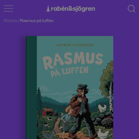
Böcker
/
Rasmus på luffen