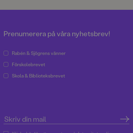
spännande och läskigt äventyr
spänning, det blir känslor, det blir
där hela familjen, tillsammans
FRUKTANSVÄRDA GREJER
med den tjuriga vätten Rurik, får
SOM INGEN FÅR VETA. För
ge sig i kast med urgammal och
illustrationerna står Lina Blixt.
livsfarlig magi från Vikingatiden!
Prenumerera på våra nyhetsbrev!
Rabén & Sjögrens vänner
Förskolebrevet
Skola & Biblioteksbrevet