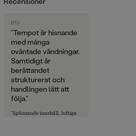
Recensioner
6-9
bara måste läsa vidare! Anna Sandlers bilder ger liv åt
fantastiska väsen och spännande miljöer.
ORIGINALSPRÅK
Svenska
BTJ
”Tempot är hisnande
SPRÅK
med många
Svenska
oväntade vändningar.
SERIE
Samtidigt är
Jack
berättandet
PUBLICERINGSDATUM
strukturerat och
2022-10-10
handlingen lätt att
LÄSORDNING
följa.”
17
"Spännande innehåll, luftiga
Produktion
sidor, korta meningar, många
Produktdetaljer
illustrationer och ett
begränsat omfång gör boken