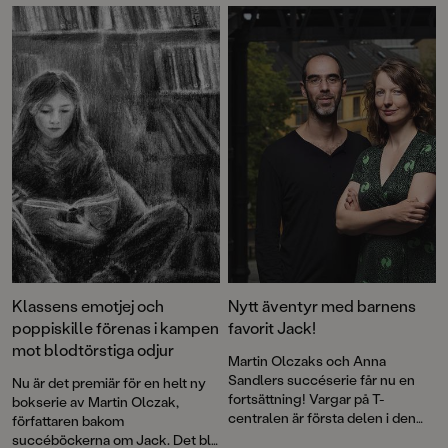
barnboksförfattare som skriver
Att återförenas med sin förlorade
deckare eller spänning för barn
vän, Anna Karenina. Med
6–12 år. Nu kan du vara med och
fantastiska illustrationer och
rösta!
oförglömliga karaktärer berättar
Martin Olczak och Anna Sandler
en säregen historia där den
minsta av hjältar övervinner de
största av hinder för att finna sin
vän.
Klassens emotjej och
Nytt äventyr med barnens
poppiskille förenas i kampen
favorit Jack!
mot blodtörstiga odjur
Martin Olczaks och Anna
Sandlers succéserie får nu en
Nu är det premiär för en helt ny
fortsättning! Vargar på T-
bokserie av Martin Olczak,
centralen är första delen i den
författaren bakom
nya serien Jacks öde. Det blir ett
succéböckerna om Jack. Det blir