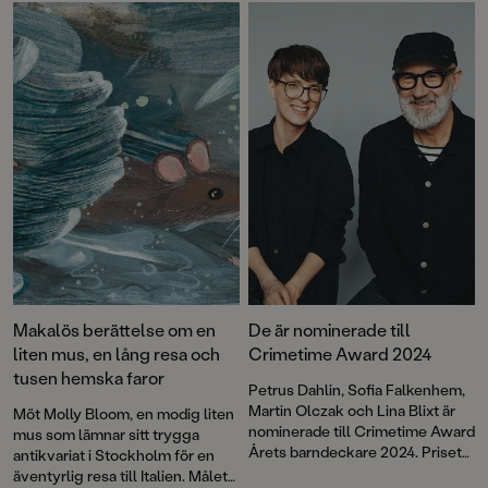
Helhetsbetyg: 5 – BTJ, Linda Boodh
Makalös berättelse om en
De är nominerade till
liten mus, en lång resa och
Crimetime Award 2024
tusen hemska faror
Petrus Dahlin, Sofia Falkenhem,
Martin Olczak och Lina Blixt är
Möt Molly Bloom, en modig liten
nominerade till Crimetime Award
mus som lämnar sitt trygga
Årets barndeckare 2024. Priset
antikvariat i Stockholm för en
delas ut till en
äventyrlig resa till Italien. Målet?