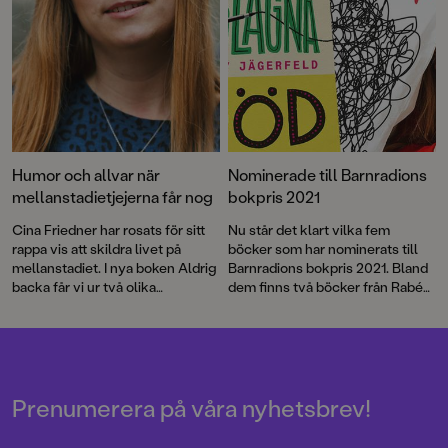
Linn Grebäck, vår favoritpoet
Mårten Melin ger ut en ny
diktsamling och alla som undrar
hur de blev till och kom ut får
svar i Asabea Brittons och Louise
Winblads bok. Här är våra
boknyheter i juni, juli och
augusti!
Humor och allvar när
Nominerade till Barnradions
mellanstadietjejerna får nog
bokpris 2021
Cina Friedner har rosats för sitt
Nu står det klart vilka fem
rappa vis att skildra livet på
böcker som har nominerats till
mellanstadiet. I nya boken Aldrig
Barnradions bokpris 2021. Bland
backa får vi ur två olika
dem finns två böcker från Rabén
perspektiv följa konflikten i klass
& Sjögren som handlar om
5A, som snart är på blodigt allvar
längtan efter tillhörighet och
– för alla inblandade.
psykisk ohälsa i familjen.
Prenumerera på våra nyhetsbrev!