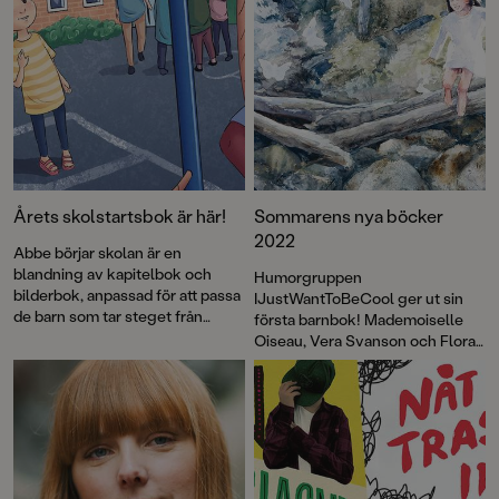
Årets skolstartsbok är här!
Sommarens nya böcker
2022
Abbe börjar skolan är en
blandning av kapitelbok och
Humorgruppen
bilderbok, anpassad för att passa
IJustWantToBeCool ger ut sin
de barn som tar steget från
första barnbok! Mademoiselle
förskolan till skolan. Den
Oiseau, Vera Svanson och Flora
perfekta högläsningen inför den
Wolf är tillbaka i nya äventyr, och
pirriga skolstarten!
duon bakom bilderbokssuccén
Den magiska julkatten ger ut en
underbar sommarsaga för hela
familjen. Dessutom gör Kayo
Mpoyi sin bilderboksdebut
tillsammans med illustratören