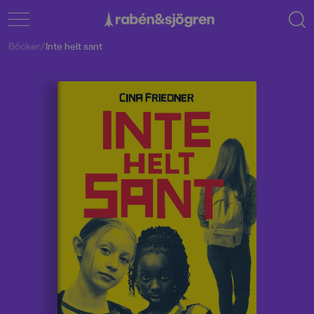
Böcker
/
Inte helt sant