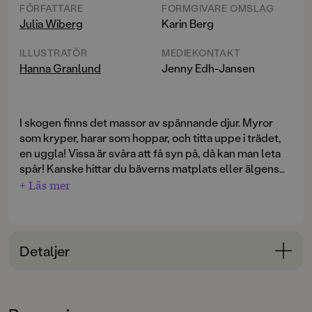
FÖRFATTARE
FORMGIVARE OMSLAG
Julia Wiberg
Karin Berg
ILLUSTRATÖR
MEDIEKONTAKT
Hanna Granlund
Jenny Edh-Jansen
I skogen finns det massor av spännande djur. Myror
som kryper, harar som hoppar, och titta uppe i trädet,
en uggla! Vissa är svåra att få syn på, då kan man leta
spår! Kanske hittar du bäverns matplats eller älgens
bajs?
+ Läs mer
Hej till alla djuren
är en bok för de allra minsta om
att upptäcka skogen och alla djur som bor där. Här
Julia Wiberg är barnens favorit med sin populära
finns mycket att peka på, känna igen och upptäcka.
programserie
Djur med Julia
på SVT Barn, podcasten
Den rytmiska texten och de ljuvliga bilderna gör detta
Julias coola djur
och sina tidigare barnböcker
Kul i
till en bok att läsa om och om igen.
Detaljer
skogen
och
Världens coolaste djur enligt Julia
. Hanna
Granlund är en populär illustratör som bland annat
Bokinformation
skapat bilderna till den älskade serien Spöksystrar.
ÅLDERSGRUPP