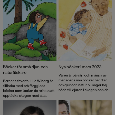
Böcker för små djur- och
Nya böcker i mars 2023
naturälskare
Våren är på väg och många av
månadens nya böcker handlar
Barnens favorit Julia Wiberg är
om djur och natur. Vi säger hej
tillbaka med två färgglada
både till djuren i skogen och de
böcker som lockar de minsta att
kaxiga djuren i stan. Vi möter
upptäcka skogen med alla
ugglor, dinosaurier, havsmonster
sinnen.
och en ödla – fast alla säger att
det är en katt... Lisa och hennes
vänner är tillbaka i den åttonde