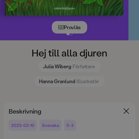
Provläs
Hej till alla djuren
Julia Wiberg
Författare
Hanna Granlund
Illustratör
Beskrivning
2023-03-10
Svenska
0-3