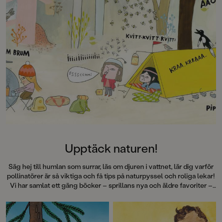
Upptäck naturen!
Säg hej till humlan som surrar, läs om djuren i vattnet, lär dig varför
pollinatörer är så viktiga och få tips på naturpyssel och roliga lekar!
Vi har samlat ett gäng böcker – sprillans nya och äldre favoriter –
där vi får lära oss massor om växter, djur och natur.