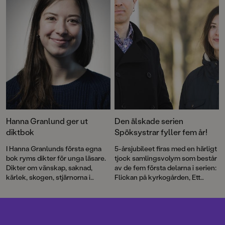
delen i Handbok för superhjältar.
Och vi somnar till en
bilderbokspärla där en stad gör
sig redo att sova. Välkommen till
en maxad bokmånad!
Hanna Granlund ger ut
Den älskade serien
diktbok
Spöksystrar fyller fem år!
I Hanna Granlunds första egna
5-årsjubileet firas med en härligt
bok ryms dikter för unga läsare.
tjock samlingsvolym som består
Dikter om vänskap, saknad,
av de fem första delarna i serien:
kärlek, skogen, stjärnorna i
Flickan på kyrkogården, Ett
mörkret. Det är enkelt,
spöke i klassen, Ett spöke sover
lättillgängligt och
över, Den fruktansvärda
tankeväckande. Vardagen
hämnden och Spöktivolit.
samsas med de stora frågorna
Dessutom ingår några extra sidor
och känslorna, och i texterna kan
med spökpyssel.