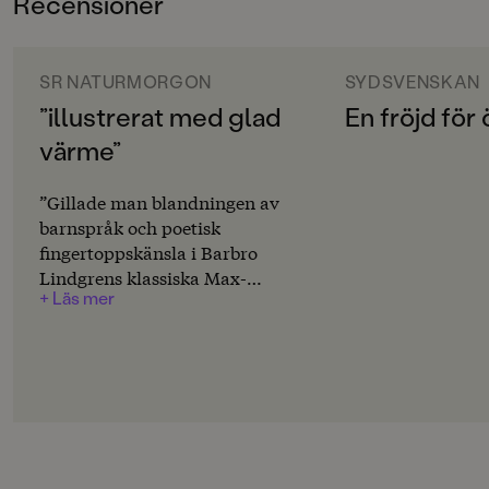
Recensioner
0-3
ORIGINALSPRÅK
Svenska
SR NATURMORGON
SYDSVENSKAN
”illustrerat med glad
En fröjd för
SPRÅK
värme”
Svenska
SERIE
”Gillade man blandningen av
Hej till naturen
barnspråk och poetisk
fingertoppskänsla i Barbro
PUBLICERINGSDATUM
Lindgrens klassiska Max-
2023-03-10
+ Läs mer
böcker, då kommer man att
älska att högläsa Julia Wibergs
Produktion
haikulika små treradingar”
Produktdetaljer
ISBN
9789129739695