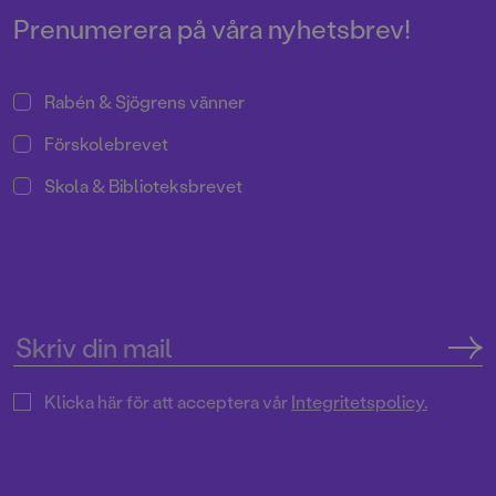
läsaren både känna igen sig och
Prenumerera på våra nyhetsbrev!
finna tröst.
Rabén & Sjögrens vänner
Förskolebrevet
Skola & Biblioteksbrevet
Klicka här för att acceptera vår
Integritetspolicy.