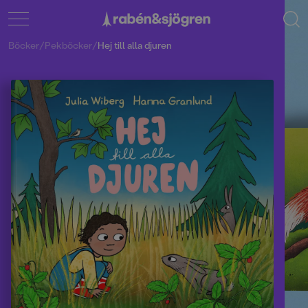
Böcker
/
Pekböcker
/
Hej till alla djuren