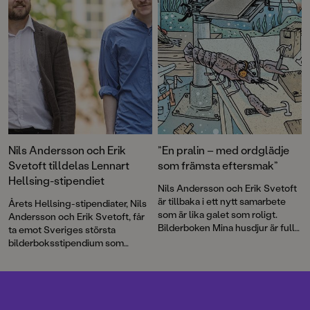
Nils Andersson och Erik
”En pralin – med ordglädje
Svetoft tilldelas Lennart
som främsta eftersmak”
Hellsing-stipendiet
Nils Andersson och Erik Svetoft
är tillbaka i ett nytt samarbete
Årets Hellsing-stipendiater, Nils
som är lika galet som roligt.
Andersson och Erik Svetoft, får
Bilderboken Mina husdjur är full
ta emot Sveriges största
av ordglädje och underbara
bilderboksstipendium som
bilder, och hyllas av en unison
utdelas till nydanande
kritikerkör.
bilderboksskapare.