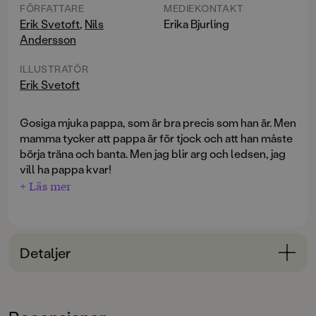
FÖRFATTARE
MEDIEKONTAKT
Erik Svetoft
,
Nils
Erika Bjurling
Andersson
ILLUSTRATÖR
Erik Svetoft
Gosiga mjuka pappa, som är bra precis som han är. Men
mamma tycker att pappa är för tjock och att han måste
börja träna och banta. Men jag blir arg och ledsen, jag
vill ha pappa kvar!
+ Läs mer
Min tjocka, varma pappa, min runda glada far!
Min pappa som vill leka, och hinner läsa bok,
Detaljer
och inte jämt ska jogga, och träna som en tok.
Bokinformation
Ja nånting måste göras! Det måste få ett slut!
ÅLDERSGRUPP
Det kanske finns en lösning, som går att klura ut.