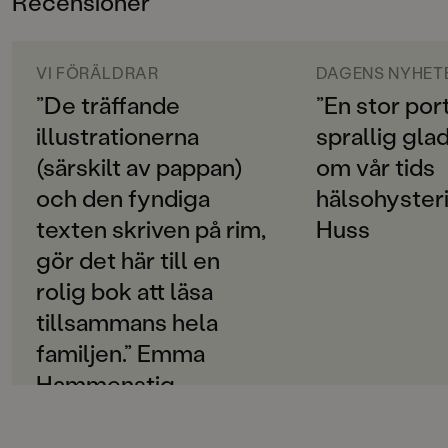
Recensioner
3-6
Att pappa vill bli mager och hälsosam och trist,
ORIGINALSPRÅK
Svenska
VI FÖRÄLDRAR
DAGENS NYHET
det kan jag kanske hindra med lurighet och list
”De träffande
”En stor por
SPRÅK
En oemotståndlig bok om matglädje, humor och
illustrationerna
sprallig gla
Svenska
kärlek.
(särskilt av pappan)
om vår tids
PUBLICERINGSDATUM
och den fyndiga
hälsohysteri
2022-06-07
texten skriven på rim,
Huss
INLÄSARE
gör det här till en
Olof Wretling
rolig bok att läsa
Produktion
tillsammans hela
familjen.” Emma
Produktdetaljer
Hammenstig
ISBN
9789129739923