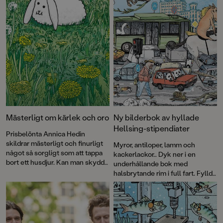
Mästerligt om kärlek och oro
Ny bilderbok av hyllade
Hellsing-stipendiater
Prisbelönta Annica Hedin
skildrar mästerligt och finurligt
Myror, antiloper, lamm och
något så sorgligt som att tappa
kackerlackor… Dyk ner i en
bort ett husdjur. Kan man skydda
underhållande bok med
den man älskar mot allt som är
halsbrytande rim i full fart. Fylld
farligt? Med färgsprakande och
med fantastiska myllrande bilder
uttrycksfulla illustrationer av
att titta länge på!
Lennart Hellsing-stipendiaten
Erik Svetoft.