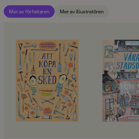
FORMAT
Inbunden
,
,
Mer av författaren
Mer av illustratören
OM BOKEN
OM BOKEN
"En bok full med härliga infall – en
Våra stadsdjur är e
utmanande tungvrickare som är
bilderbok som galopp
perfekt för högläsning.
älgar fram över bok
Helhetsbetyg: 5/5." Dag Hedberg
tungvrickare som är 
BTJ
högläsning!
Ibland är det enda man behöver en
Snigeln glider, häst
bra sked att äta med, men så finns
Seglar gör en havst
det inte någonstans. Hur man än
Och en taxi med en t
letar och jagar hittar man inte
åker också in till sta
någon. I Att köpa en sked får vi
träffa två figurer som är hungriga
I vår stad myllrar de
och saknar bestick. I jakten tar de
gör de knäppaste, kn
sig ut på stan i en mängd butiker
och allt pågår samti
för att skaffa sig en helt vanlig
tjuvar och ålar som 