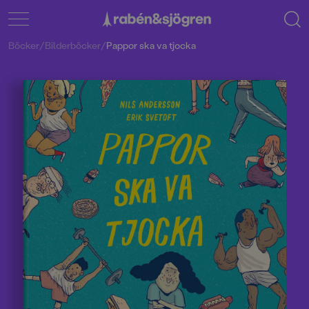
Böcker
/
Bilderböcker
/
Pappor ska va tjocka