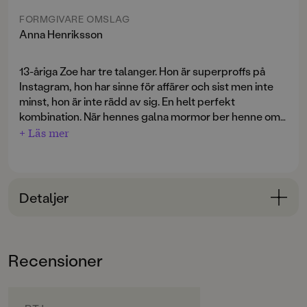
FORMGIVARE OMSLAG
Anna Henriksson
13-åriga Zoe har tre talanger. Hon är superproffs på
Instagram, hon har sinne för affärer och sist men inte
minst, hon är inte rädd av sig. En helt perfekt
kombination. När hennes galna mormor ber henne om
hjälp att bli influenser rycker hon ut. Mot en ringa
+ Läs mer
Men går det verkligen att få en 72-årig som lägger upp
ersättning, såklart.
usla selfies och tror att bajs-emojin är en mums-mums
att göra insta-succé? Jo kanske. Med hjälp av en smart
kompis, en förvirrad hund och en lockhårig kille med
Detaljer
EPA-traktor …
Bokinformation
ÅLDERSGRUPP
Recensioner
9-12
ORIGINALSPRÅK