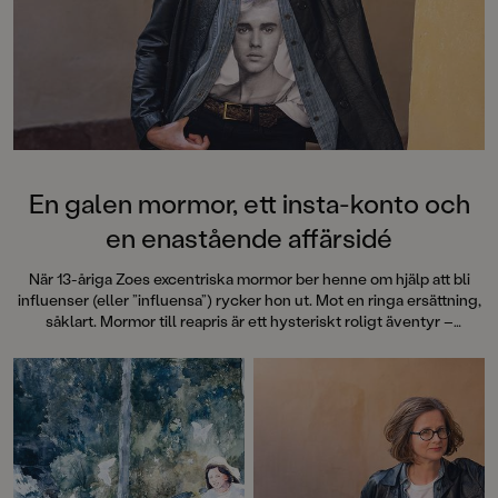
En galen mormor, ett insta-konto och
en enastående affärsidé
När 13-åriga Zoes excentriska mormor ber henne om hjälp att bli
influenser (eller ”influensa”) rycker hon ut. Mot en ringa ersättning,
såklart. Mormor till reapris är ett hysteriskt roligt äventyr –
feelgood för alla tweenies.