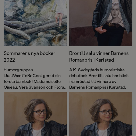
Sommarens nya böcker
Bror till salu vinner Barnens
2022
Romanpris i Karlstad
Humorgruppen
A.K. Sydegårds humoristiska
IJustWantToBeCool ger ut sin
debutbok Bror till salu har blivit
första barnbok! Mademoiselle
framröstad till vinnare av
Oiseau, Vera Svanson och Flora
Barnens Romanpris i Karlstad.
Wolf är tillbaka i nya äventyr, och
duon bakom bilderbokssuccén
Den magiska julkatten ger ut en
underbar sommarsaga för hela
familjen. Dessutom gör Kayo
Mpoyi sin bilderboksdebut
tillsammans med illustratören
Linn Grebäck, vår favoritpoet