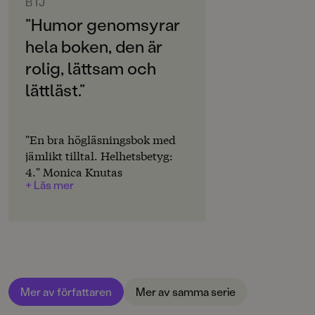
Svenska
BTJ
”Humor genomsyrar
SPRÅK
hela boken, den är
Svenska
rolig, lättsam och
SERIE
lättläst.”
Zoe
PUBLICERINGSDATUM
2022-12-14
"En bra högläsningsbok med
jämlikt tilltal. Helhetsbetyg:
LÄSORDNING
4." Monica Knutas
2
+ Läs mer
INLÄSARE
Ella Schartner
Produktion
Produktdetaljer
Mer av författaren
Mer av samma serie
ISBN