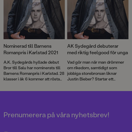
Mårten Melin ger ut en ny
diktsamling och alla som undrar
hur de blev till och kom ut får
svar i Asabea Brittons och Louise
Winblads bok. Här är våra
boknyheter i juni, juli och
augusti!
Nominerad till Barnens
AK Sydegård debuterar
Romanpris i Karlstad 2021
med riktig feelgood för unga
A.K. Sydegårds hyllade debut
Vad gör man när man drömmer
Bror till Salu har nominerats till
om rikedom, samtidigt som
Barnens Romanpris i Karlstad. 28
jobbiga storebrorsan liknar
klasser i åk 6 kommer att rösta
Justin Bieber? Startar ett
på sin favorit och i januari
fejkkonto på Instagram, förstås.
avslöjas vinnaren.
AK Sydegårds debut för
slukaråldern tar avstamp i
fankultur men urartar snart i en
hejdlös historia om grottor,
toaborstar och försvunna
Prenumerera på våra nyhetsbrev!
kalsonger.