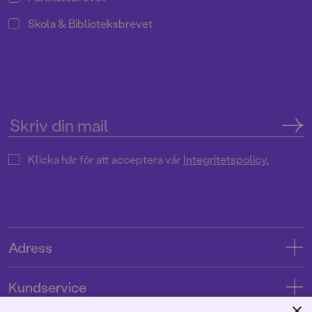
Skola & Biblioteksbrevet
Klicka här för att acceptera vår
Integritetspolicy.
Adress
Adress
Kundservice
08-769 88 00
×