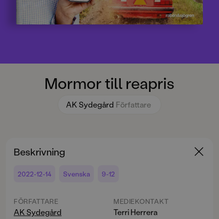
Mormor till reapris
AK Sydegård
Författare
Beskrivning
2022-12-14
Svenska
9-12
FÖRFATTARE
MEDIEKONTAKT
AK Sydegård
Terri Herrera