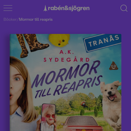
Böcker
/
Mormor till reapris