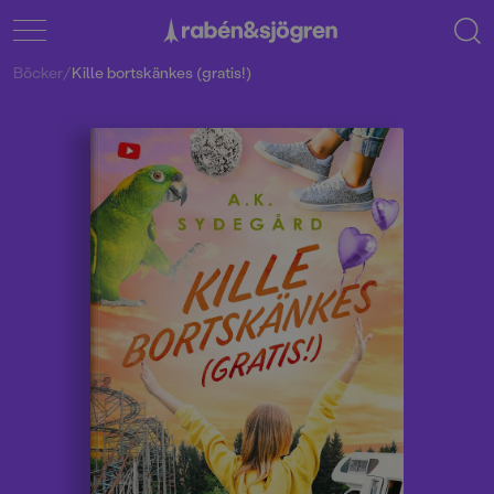
Böcker
/
Kille bortskänkes (gratis!)