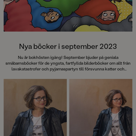
Nya böcker i september 2023
Nu är bokhösten igång! September bjuder på geniala
småbarnsböcker för de yngsta, fartfyllda bilderböcker om allt från
lavakatastrofer och pyjamaspartyn till försvunna katter och
gosedjursflamingos. Ett nytt busigt äventyr med Sommarskuggan,
grymma debutromaner, pricksäkra dikter av Lena Sjöberg, kusliga
och gripande berättelser av Mats Strandberg och Oskar Kroon.
Och mycket, mycket mer. Välkommen till en maxad bokmånad!