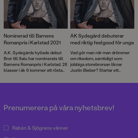
Nominerad till Barnens
AK Sydegård debuterar
Romanpris i Karlstad 2021
med riktig feelgood för unga
A.K. Sydegårds hyllade debut
Vad gör man när man drömmer
Bror till Salu har nominerats till
om rikedom, samtidigt som
Barnens Romanpris i Karlstad. 28
jobbiga storebrorsan liknar
klasser i åk 6 kommer att rösta
Justin Bieber? Startar ett
på sin favorit och i januari
fejkkonto på Instagram, förstås.
avslöjas vinnaren.
AK Sydegårds debut för
slukaråldern tar avstamp i
fankultur men urartar snart i en
hejdlös historia om grottor,
toaborstar och försvunna
Prenumerera på våra nyhetsbrev!
kalsonger.
Rabén & Sjögrens vänner