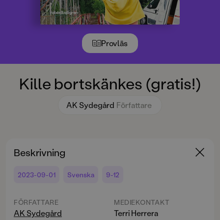
Provläs
Kille bortskänkes (gratis!)
AK Sydegård
Författare
Beskrivning
2023-09-01
Svenska
9-12
FÖRFATTARE
MEDIEKONTAKT
AK Sydegård
Terri Herrera