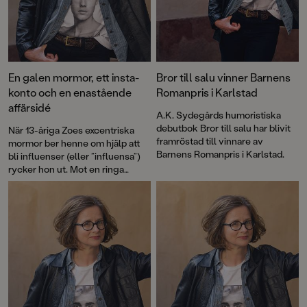
En galen mormor, ett insta-
Bror till salu vinner Barnens
konto och en enastående
Romanpris i Karlstad
affärsidé
A.K. Sydegårds humoristiska
debutbok Bror till salu har blivit
När 13-åriga Zoes excentriska
framröstad till vinnare av
mormor ber henne om hjälp att
Barnens Romanpris i Karlstad.
bli influenser (eller ”influensa”)
rycker hon ut. Mot en ringa
ersättning, såklart. Mormor till
reapris är ett hysteriskt roligt
äventyr – feelgood för alla
tweenies.