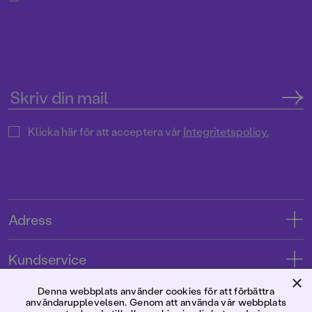
Klicka här för att acceptera vår
Integritetspolicy.
Adress
Adress
Kundservice
08-769 88 00
×
Kontakta oss
Denna webbplats använder cookies för att förbättra
Förlaget
användarupplevelsen. Genom att använda vår webbplats
Tryckerigatan 4