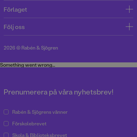
Kontakta oss
Förlaget
Tryckerigatan 4
Kundservice
Om oss
103 12 Stockholm
Följ oss
Användarvillkor intressenter
Jobba hos oss
Org.nr: 556045-7748
Användarvillkor nyhetsbrev
Facebook
Manus
2026
©
Rabén & Sjögren
Integritetspolicy
Instagram
Medarbetare
Cookie Policy
Twitter
Something went wrong...
Miljö och hållbarhet
Pressrum
Prenumerera på våra nyhetsbrev!
Rabén & Sjögrens vänner
Förskolebrevet
Skola & Biblioteksbrevet