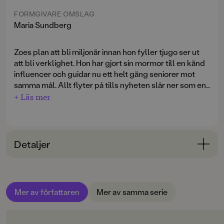
FORMGIVARE OMSLAG
Maria Sundberg
Zoes plan att bli miljonär innan hon fyller tjugo ser ut
att bli verklighet. Hon har gjort sin mormor till en känd
influencer och guidar nu ett helt gäng seniorer mot
samma mål. Allt flyter på tills nyheten slår ner som en
bomb: Mormor ska gifta sig. Igen. Och Zoe måste
+ Läs mer
Vad kan gå fel? Svar: Det mesta.
hänga med och dokumentera det mycket förälskade
parets husbilsresa till bröllopet i Italien.
Inte nog med att den odrägliga, men sjukt snygga
Love, som är barnbarn till mormors fästman, också har
Detaljer
fått plats i bilen. På vägen råkar de ut för en misstänkt
vägpirat, hamnar i ett mystiskt stenbrott och tvingas
Bokinformation
klara sig utan sina mobiler. Ska Zoe lyckas rädda sina
Kille bortskänkes (gratis) är den tredje och avslutande
digitala affärer och mormors bröllop – eller är
ÅLDERSGRUPP
boken om Zoe. Ett hysteriskt roligt och galet äventyr –
katastrofen ett faktum?
Mer av författaren
Mer av samma serie
9-12
feelgood för alla tweenies. Fristående fortsättning på
Bror till salu
och
Mormor till reapris.
ORIGINALSPRÅK