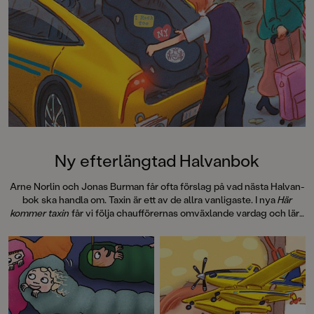
Ny efterlängtad Halvanbok
Arne Norlin och Jonas Burman får ofta förslag på vad nästa Halvan-
bok ska handla om. Taxin är ett av de allra vanligaste. I nya
Här
kommer taxin
får vi följa chaufförernas omväxlande vardag och lära
oss vad en hybridmotor är, hur en taxameter funkar och hur den
första svenska taxin såg ut.