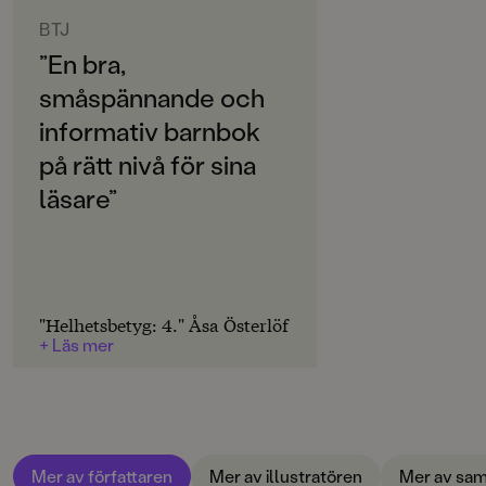
ORIGINALSPRÅK
står Halvan ständigt på barnens önskelistor och på
Svenska
BTJ
bokhandelns topplistor.
”En bra,
Författaren Arne Norlin har tidigare arbetat som
SPRÅK
reporter på Aftonbladet och illustratören Jonas
småspännande och
Svenska
Burman levandegör skickligt hur alla spännande
informativ barnbok
fordon ser ut både inuti och utanpå.
SERIE
på rätt nivå för sina
Halvan
läsare”
PUBLICERINGSDATUM
2023-09-01
Produktion
"Helhetsbetyg: 4." Åsa Österlöf
PAPPER
+ Läs mer
Arctic Matt
MILJÖMÄRKNING
Ja
CE-MÄRKNING
Mer av författaren
Mer av illustratören
Mer av sam