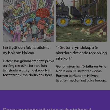
gripande berättelser av Mats
Strandberg och Oskar Kroon.
Och mycket, mycket mer.
Välkommen till en maxad
bokmånad!
Fartfyllt och faktaspäckat i
”Förutom rymdskepp är
ny bok om Halvan
skördare det enda fordon jag
inte kört”
Halvan har genom åren fått prova
en lång rad olika fordon, från
Genom åren har författaren Arne
långtradare till rymdskepp. När
Norlin och illustratören Jonas
författaren Arne Norlin fick höra
Burman berättat om Halvans
talas om att glassbilsmelodin
äventyr med en rad olika fordon.
används i sökandet efter barn
Nu bär det av ut i skogen. Som
som gått vilse fick Halvan ett
skogsmaskinist får Halvan köra
nytt spännande uppdrag.
den gigantiska skördaren och vi
får lära oss mer om en av
Sveriges grundläggande
näringar. Barnböckerna om
Prenumerera på våra nyhetsbrev!