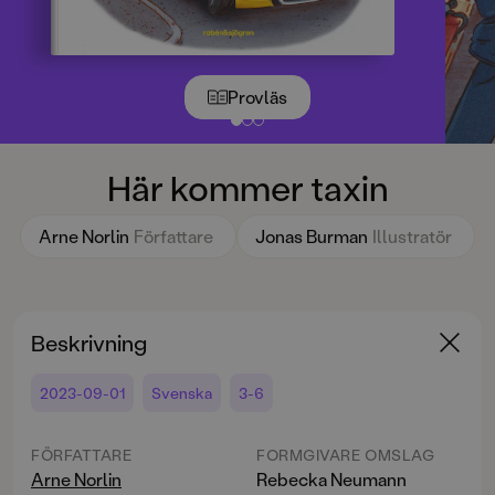
Provläs
Här kommer taxin
Arne Norlin
Författare
Jonas Burman
Illustratör
Beskrivning
2023-09-01
Svenska
3-6
FÖRFATTARE
FORMGIVARE OMSLAG
Arne Norlin
Rebecka Neumann