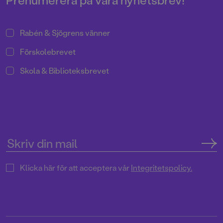
Halvan har sålt i mer än 2 miljoner
exemplar sedan mitten av 90-
talet!
Rabén & Sjögrens vänner
Förskolebrevet
Skola & Biblioteksbrevet
Klicka här för att acceptera vår
Integritetspolicy.