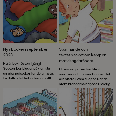
Nya böcker i september
Spännande och
2023
faktaspäckat om kampen
mot skogsbränder
Nu är bokhösten igång!
September bjuder på geniala
Eftersom jorden har blivit
småbarnsböcker för de yngsta,
varmare och torrare brinner det
fartfyllda bilderböcker om allt
allt oftare i våra skogar. När de
från lavakatastrofer och
stora bränderna härjade i Sverige
pyjamaspartyn till försvunna
2018 uppstod idén att skapa en
katter och gosedjursflamingos.
faktabok för barn och låta Arne
Ett nytt busigt äventyr med
Norlins och Jonas Burmans
Sommarskuggan, grymma
populära barnbokskaraktär
debutromaner, pricksäkra dikter
Halvan prova på
av Lena Sjöberg, kusliga och
brandflygaryrket.