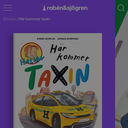
Böcker
/
Här kommer taxin