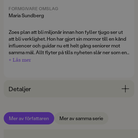
FORMGIVARE OMSLAG
Maria Sundberg
Zoes plan att bli miljonär innan hon fyller tjugo ser ut
att bli verklighet. Hon har gjort sin mormor till en känd
influencer och guidar nu ett helt gäng seniorer mot
samma mål. Allt flyter på tills nyheten slår ner som en
bomb: Mormor ska gifta sig. Igen. Och Zoe måste
+ Läs mer
Vad kan gå fel? Svar: Det mesta.
hänga med och dokumentera det mycket förälskade
parets husbilsresa till bröllopet i Italien.
Kille bortskänkes (gratis)
är den tredje och avslutande
boken om Zoe. Ett hysteriskt roligt och galet äventyr –
Detaljer
feelgood för alla tweenies och unga teens. Fristående
Bokinformation
fortsättning på
Bror till salu
och
Mormor till reapris.
ÅLDERSGRUPP
Mer av författaren
Mer av samma serie
9-12
ORIGINALSPRÅK