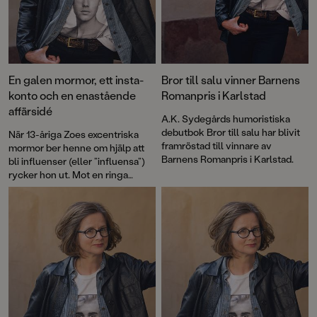
En galen mormor, ett insta-
Bror till salu vinner Barnens
konto och en enastående
Romanpris i Karlstad
affärsidé
A.K. Sydegårds humoristiska
debutbok Bror till salu har blivit
När 13-åriga Zoes excentriska
framröstad till vinnare av
mormor ber henne om hjälp att
Barnens Romanpris i Karlstad.
bli influenser (eller ”influensa”)
rycker hon ut. Mot en ringa
ersättning, såklart. Mormor till
reapris är ett hysteriskt roligt
äventyr – feelgood för alla
tweenies.