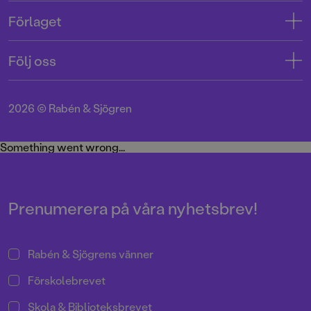
Kontakta oss
Förlaget
Tryckerigatan 4
Kundservice
Om oss
103 12 Stockholm
Följ oss
Användarvillkor intressenter
Jobba hos oss
Org.nr: 556045-7748
Användarvillkor nyhetsbrev
Facebook
Manus
2026
©
Rabén & Sjögren
Integritetspolicy
Instagram
Medarbetare
Cookie Policy
Twitter
Something went wrong...
Miljö och hållbarhet
Pressrum
Prenumerera på våra nyhetsbrev!
Rabén & Sjögrens vänner
Förskolebrevet
Skola & Biblioteksbrevet