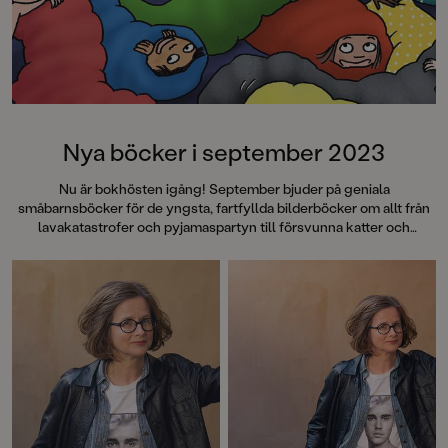
Nya böcker i september 2023
Nu är bokhösten igång! September bjuder på geniala
småbarnsböcker för de yngsta, fartfyllda bilderböcker om allt från
lavakatastrofer och pyjamaspartyn till försvunna katter och
gosedjursflamingos. Ett nytt busigt äventyr med Sommarskuggan,
grymma debutromaner, pricksäkra dikter av Lena Sjöberg, kusliga
och gripande berättelser av Mats Strandberg och Oskar Kroon.
Och mycket, mycket mer. Välkommen till en maxad bokmånad!