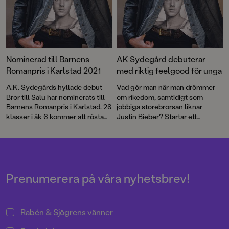
Nominerad till Barnens
AK Sydegård debuterar
Romanpris i Karlstad 2021
med riktig feelgood för unga
A.K. Sydegårds hyllade debut
Vad gör man när man drömmer
Bror till Salu har nominerats till
om rikedom, samtidigt som
Barnens Romanpris i Karlstad. 28
jobbiga storebrorsan liknar
klasser i åk 6 kommer att rösta
Justin Bieber? Startar ett
på sin favorit och i januari
fejkkonto på Instagram, förstås.
avslöjas vinnaren.
AK Sydegårds debut för
slukaråldern tar avstamp i
fankultur men urartar snart i en
hejdlös historia om grottor,
toaborstar och försvunna
Prenumerera på våra nyhetsbrev!
kalsonger.
Rabén & Sjögrens vänner