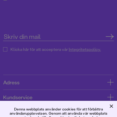
Klicka här för att acceptera vår
Integritetspolicy.
Adress
Adress
Kundservice
08-769 88 00
×
Kontakta oss
Denna webbplats använder cookies för att förbättra
Förlaget
användarupplevelsen. Genom att använda vår webbplats
Tryckerigatan 4