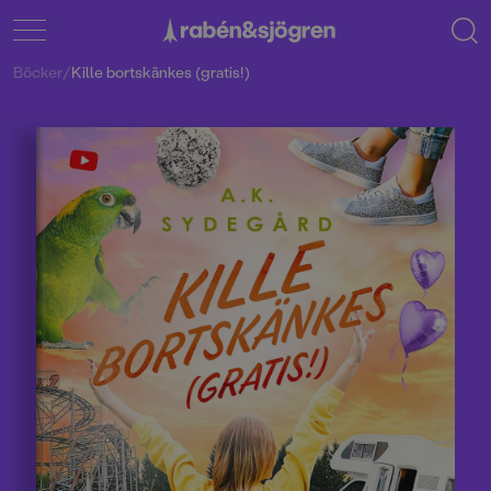
Böcker
/
Kille bortskänkes (gratis!)