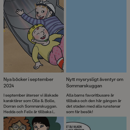
vintermörkret!
Nya böcker i september
Nytt mysrysligt äventyr om
2024
Sommarskuggan
I september återser vi älskade
Alla barns favoritbusare är
karaktärer som Olle & Bolle,
tillbaka och den här gången är
Dorran och Sommarskuggan.
det staden med alla runstenar
Hedda och Felix är tillbaka i
som får besök!
andra delen av ”Fruktansvärda
grejer som ingen får veta” och så
kommer den spännande