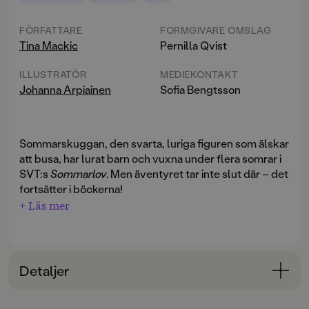
FÖRFATTARE
FORMGIVARE OMSLAG
Tina Mackic
Pernilla Qvist
ILLUSTRATÖR
MEDIEKONTAKT
Johanna Arpiainen
Sofia Bengtsson
Sommarskuggan, den svarta, luriga figuren som älskar
att busa, har lurat barn och vuxna under flera somrar i
SVT:s
Sommarlov
. Men äventyret tar inte slut där – det
fortsätter i böckerna!
+ Läs mer
Sommarskuggan och julbuset
är sjätte fristående
boken där vi får följa Sommarskuggans framfart. Den
magiska dräkten är ständigt på jakt efter sin utvalda
Detaljer
person och om den skulle hitta den blir Skuggan
fulländad. Det får bara inte hända! Vilken tur att det
Bokinformation
alltid finns några barn som kan hjälpa till att stoppa den
Sommarskuggan är en av SVT Barns absolut mest