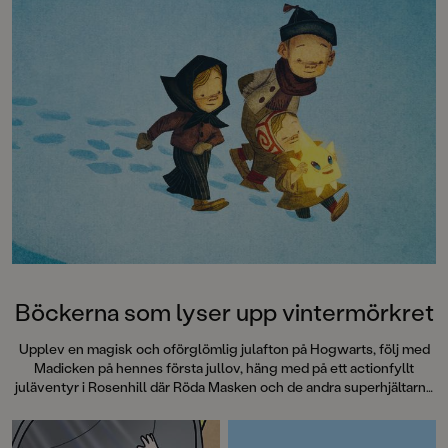
Dagens Nyheter”Ang
verkligen hur man 
stämningen så att hå
armarna.”
Metro”Det här är rik
Barn&ungdomsboks
Böckerna som lyser upp vintermörkret
Upplev en magisk och oförglömlig julafton på Hogwarts, följ med
Madicken på hennes första jullov, häng med på ett actionfyllt
juläventyr i Rosenhill där Röda Masken och de andra superhjältarna
försöker rädda julen, och läs om skogvaktarbarnen som måste
rädda sin nyfunna vän Stjärnan från trollkarlens klor. Här är
böckerna som bjuder på både julmys och julmysterium i