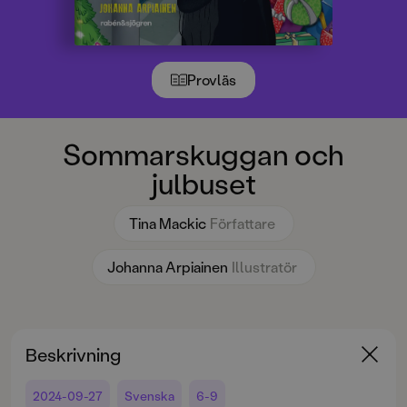
Provläs
Sommarskuggan och
julbuset
Tina Mackic
Författare
Johanna Arpiainen
Illustratör
Beskrivning
2024-09-27
Svenska
6-9