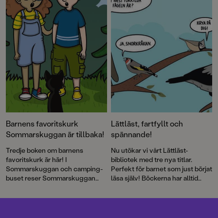
upplösningen på rymdäventyret
”Imperiets arvingar”.
Augustprisade Ellen Strömberg
är tillbaka med en ny
bladvändare, och det är även
Alex Khourie som förra året
gjorde en bejublad debut med
Bror
. Den som redan nu längtar
efter vinter och jul kan se fram
emot en förtrollande julsaga för
hela familjen av fantasymästarna
Sara Bergmark Elfgren och
Johan Egerkrans. Välkommen till
Barnens favoritskurk
Lättläst, fartfyllt och
en maxad bokmånad!
Sommarskuggan är tillbaka!
spännande!
Tredje boken om barnens
Nu utökar vi vårt Lättläst-
favoritskurk är här! I
bibliotek med tre nya titlar.
Sommarskuggan och camping-
Perfekt för barnet som just börjat
buset reser Sommarskuggan
läsa själv! Böckerna har alltid
norrut till staden som håller på
både läsvänliga gemener samt
att flytta och gör som så många
pratbubblor med versal text.
andra – ”hemestrar” på en
camping.