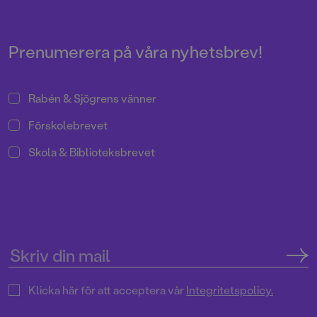
gången dyker alla barns
favoritskurk upp på ett
födelsedagskalas.
Prenumerera på våra nyhetsbrev!
Rabén & Sjögrens vänner
Förskolebrevet
Skola & Biblioteksbrevet
Klicka här för att acceptera vår
Integritetspolicy.