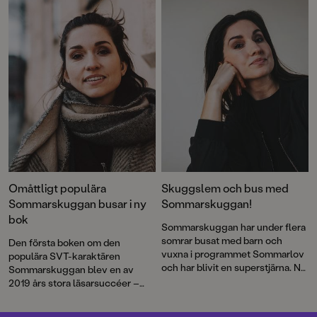
andra – ”hemestrar” på en
camping.
Omåttligt populära
Skuggslem och bus med
Sommarskuggan busar i ny
Sommarskuggan!
bok
Sommarskuggan har under flera
somrar busat med barn och
Den första boken om den
vuxna i programmet Sommarlov
populära SVT-karaktären
och har blivit en superstjärna. Nu
Sommarskuggan blev en av
kommer äntligen den första
2019 års stora läsarsuccéer –
boken om barn-tv:s främste
och nu är det dags för en
busare!
efterlängtad uppföljare. Den här