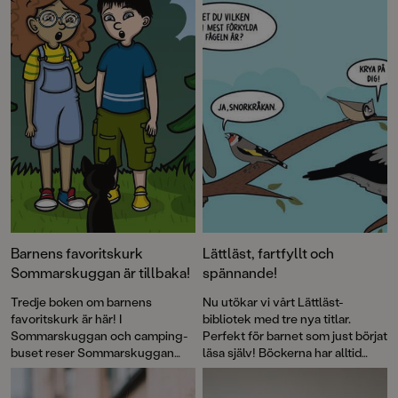
Barnens favoritskurk
Lättläst, fartfyllt och
Sommarskuggan är tillbaka!
spännande!
Tredje boken om barnens
Nu utökar vi vårt Lättläst-
favoritskurk är här! I
bibliotek med tre nya titlar.
Sommarskuggan och camping-
Perfekt för barnet som just börjat
buset reser Sommarskuggan
läsa själv! Böckerna har alltid
norrut till staden som håller på
både läsvänliga gemener samt
att flytta och gör som så många
pratbubblor med versal text.