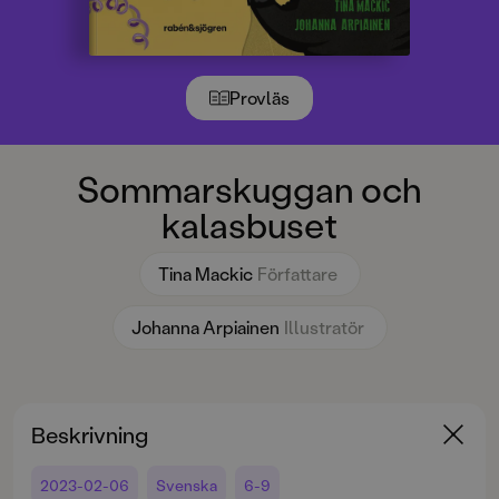
Provläs
Sommarskuggan och
kalasbuset
Tina Mackic
Författare
Johanna Arpiainen
Illustratör
Beskrivning
2023-02-06
Svenska
6-9