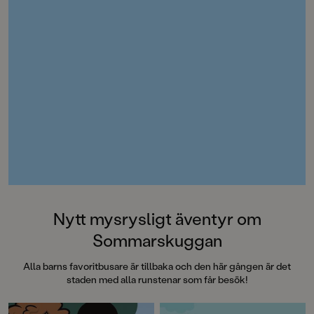
Dagens Nyheter”Ang
verkligen hur man 
stämningen så att hå
armarna.”
Metro”Det här är rik
Barn&ungdomsboks
Nytt mysrysligt äventyr om
Sommarskuggan
Alla barns favoritbusare är tillbaka och den här gången är det
staden med alla runstenar som får besök!