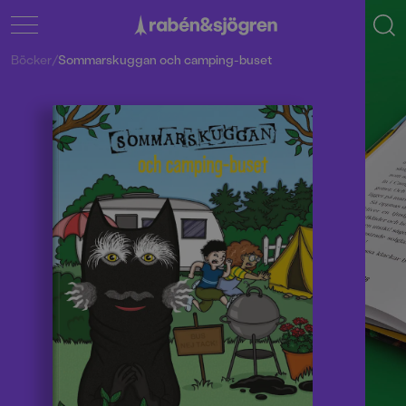
Böcker
/
Sommarskuggan och camping-buset