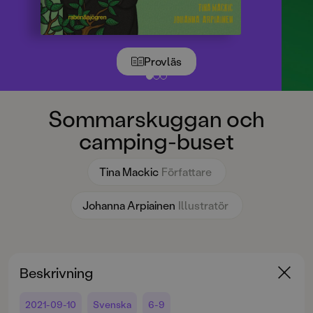
Provläs
Sommarskuggan och
camping-buset
Tina Mackic
Författare
Johanna Arpiainen
Illustratör
Beskrivning
2021-09-10
Svenska
6-9