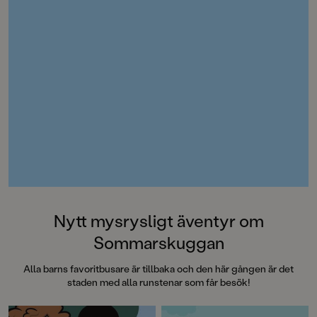
Dagens Nyheter”Ang
verkligen hur man 
stämningen så att hå
armarna.”
Metro”Det här är rik
Barn&ungdomsboks
Nytt mysrysligt äventyr om
Sommarskuggan
Alla barns favoritbusare är tillbaka och den här gången är det
staden med alla runstenar som får besök!