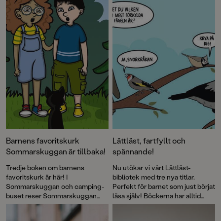
Barnens favoritskurk
Lättläst, fartfyllt och
Sommarskuggan är tillbaka!
spännande!
Tredje boken om barnens
Nu utökar vi vårt Lättläst-
favoritskurk är här! I
bibliotek med tre nya titlar.
Sommarskuggan och camping-
Perfekt för barnet som just börjat
buset reser Sommarskuggan
läsa själv! Böckerna har alltid
norrut till staden som håller på
både läsvänliga gemener samt
att flytta och gör som så många
pratbubblor med versal text.