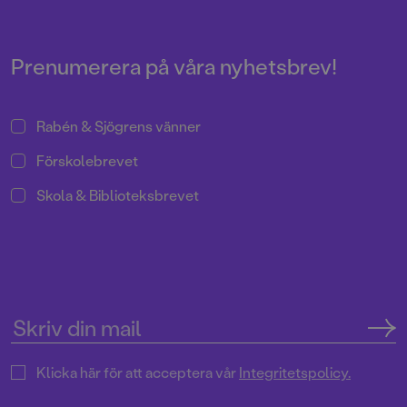
gången dyker alla barns
favoritskurk upp på ett
födelsedagskalas.
Prenumerera på våra nyhetsbrev!
Rabén & Sjögrens vänner
Förskolebrevet
Skola & Biblioteksbrevet
Klicka här för att acceptera vår
Integritetspolicy.