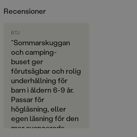
ramsa på nätet - en ramsa som sägs kunna locka fram
ÅLDERSGRUPP
den riktiga Sommarskuggan ...
Recensioner
6-9
ORIGINALSPRÅK
Svenska
BTJ
”Sommarskuggan
SPRÅK
och camping-
Svenska
buset ger
SERIE
förutsägbar och rolig
Sommarskuggan
underhållning för
PUBLICERINGSDATUM
barn i åldern 6-9 år.
2021-09-10
Passar för
LÄSORDNING
högläsning, eller
3
egen läsning för den
Produktion
mer avancerade
PAPPER