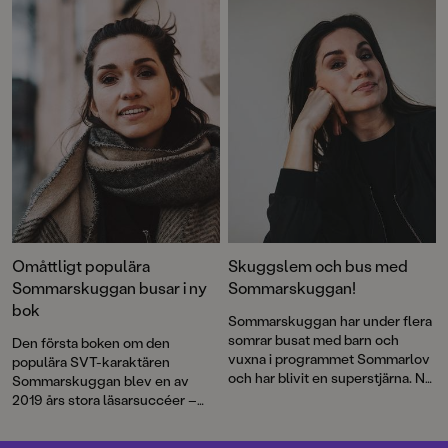
andra – ”hemestrar” på en
camping.
Omåttligt populära
Skuggslem och bus med
Sommarskuggan busar i ny
Sommarskuggan!
bok
Sommarskuggan har under flera
somrar busat med barn och
Den första boken om den
vuxna i programmet Sommarlov
populära SVT-karaktären
och har blivit en superstjärna. Nu
Sommarskuggan blev en av
kommer äntligen den första
2019 års stora läsarsuccéer –
boken om barn-tv:s främste
och nu är det dags för en
busare!
efterlängtad uppföljare. Den här