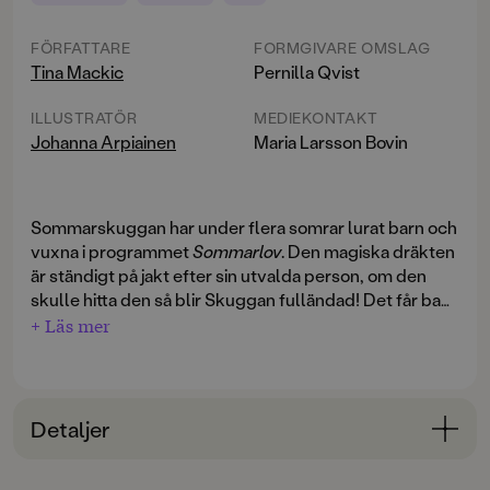
FÖRFATTARE
FORMGIVARE OMSLAG
Tina Mackic
Pernilla Qvist
ILLUSTRATÖR
MEDIEKONTAKT
Johanna Arpiainen
Maria Larsson Bovin
Sommarskuggan har under flera somrar lurat barn och
vuxna i programmet
Sommarlov
. Den magiska dräkten
är ständigt på jakt efter sin utvalda person, om den
skulle hitta den så blir Skuggan fulländad! Det får bara
inte hända, och det är därför Struts fått uppdraget att
+ Läs mer
se till att skuggkistan blir inlåst för alltid.
Samtidigt sitter bästisarna Agnes och Ailo på en
camping i utkanten av staden som håller på att flytta.
Detaljer
De har lekt samma skugglek minst hundra gånger, och
nu är det inte kul längre. Men så hittar de en magisk
Bokinformation