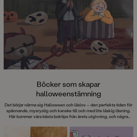
stämningen så att hå
armarna.”
Metro”Det här är rik
Barn&ungdomsboks
Böcker som skapar
halloweenstämning
Det börjar närma sig Halloween och läslov – den perfekta tiden för
spännande, mysryslig och kanske till och med lite läskig läsning.
Här kommer våra bästa boktips från årets utgivning, och några
gamla favoriter, för att komma i rätt halloweenstämning!