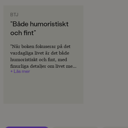
ORIGINALSPRÅK
Svenska
BTJ
”Både humoristiskt
SPRÅK
och fint”
Svenska
SERIE
"När boken fokuserar på det
Zombieskolan
vardagliga livet är det både
humoristiskt och fint, med
PUBLICERINGSDATUM
finurliga detaljer om livet med
2025-08-15
+ Läs mer
zombier och deras märkliga
vanor. Texten kräver viss
LÄSORDNING
läsvana, men läsningen
3
underlättas av korta
meningar, luftiga uppslag och
Produktion
illustrationer. Illustrationerna
PAPPER
är roliga, färgglada och lagom
Arctic Matt
läskiga." Ellinor Mark