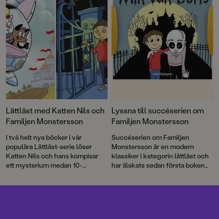
och ”trasigt”. Omedelbart inleds
en räddningsaktion. Välkommen
till en maxad bokmånad som
bjuder på flera kära återseenden
och helt nya bokserier!
Lättläst med Katten Nils och
Lyssna till succéserien om
Familjen Monstersson
Familjen Monstersson
I två helt nya böcker i vår
Succéserien om Familjen
populära Lättläst-serie löser
Monstersson är en modern
Katten Nils och hans kompisar
klassiker i kategorin lättläst och
ett mysterium medan 10-
har älskats sedan första boken
årsjubilerande Familjen
kom ut 2011. Nu finns böckerna
Monstersson skapar en
om Ebba, Boris och de andra att
skrämmande bra djurpark!
lyssna på hos Storytel och de
andra ljudbokstjänsterna.
Skådespelaren Christian Fex