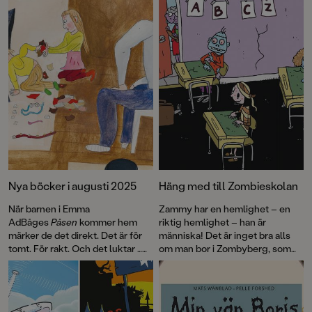
Nya böcker i augusti 2025
Häng med till Zombieskolan
När barnen i Emma
Zammy har en hemlighet – en
AdBåges
Påsen
kommer hem
riktig hemlighet – han är
märker de det direkt. Det är för
människa! Det är inget bra alls
tomt. För rakt. Och det luktar …
om man bor i Zombyberg, som
städat. Föräldrarna påstår att de
Zammy och hans familj gör.
bara har dammat och plockat lite,
men i hallen står en svart påse,
fylld med allt möjligt ”oviktigt”