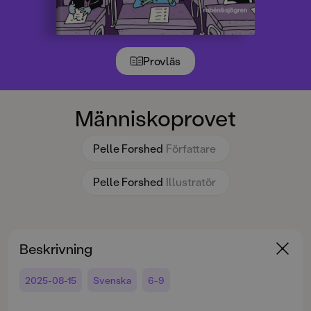
Provläs
Människoprovet
Pelle Forshed
Författare
Pelle Forshed
Illustratör
Beskrivning
2025-08-15
Svenska
6-9