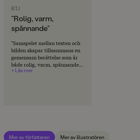
ORIGINALSPRÅK
Svenska
BTJ
”Rolig, varm,
SPRÅK
spännande”
Svenska
PUBLICERINGSDATUM
"Samspelet mellan texten och
2026-08-21
bilden skapar tillsammans en
gemensam berättelse som är
INLÄSARE
både rolig, varm, spännande
Isak Löb
+ Läs mer
och med tydlig utgångspunkt
från ett barns verklighet. /.../
Produktion
Helhetsbetyg: 4" Lina
Bäckström
Produktdetaljer
ISBN
9789129753981
FORMAT
Inbunden
,
,
Mer av författaren
Mer av illustratören