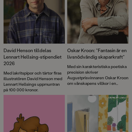
David Henson tilldelas
Oskar Kroon: ”Fantasin är en
Lennart Hellsing-stipendiet
livsnödvändig skaparkraft”
2026
Med sin karakteristiska poetiska
precision skriver
Med lakritspipor och tårtor firas
Augustprisvinnaren Oskar Kroon
illustratören David Henson med
om vänskapens villkor i en
Lennart Hellsings uppmuntran
föränderlig värld.
Min vän
på 100 000 kronor.
Skurken
, illustrerad av David
Henson, är en berättelse om
fantasin som livskraft och om
det mod som krävs för att älska
något som kan försvinna.