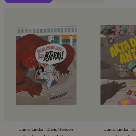
OM BOKEN
OM BOKEN
Jempa och jag är väl som bästisar
”Ett vardagligt men 
typ. Hennes mamma bor på
drama” DN
Hawaii, och så har hon massor av
När Ante går till för
häftiga saker. Radiostyrda bilar och
han försiktigt. Och 
lasersvärd och en egen häst!
pappa hårt i handen
Men det passar aldrig att jag får se
aldrig, säger pappa.
alla häftiga saker.
sig för punkare, blo
– Det går inte nu, för vi har precis
influensa. Ja, faktis
städat, säger Jempa. Och hästen är
akta sig för det mest
på landet.
bananer och små tan
Jempa är också helt grym på idéer.
Ante hälsa på hos f
En dag kommer hon på att vi ska
på landet. Där finns
gömma oss, och sen ska vi åka buss!
farliga djur, så det är
Den går till Ljusdal, säger hon, och
sig extra mycket. Me
där finns det en glassfabrik med
hänga med farmor p
gratis glass. Fast jag vet inte om allt
fisketur, hjälpa till a
som Jempa säger är sant?
mata hundar och plo
Jonas Lindén, David Henson
Jonas Lindén, D
men säkert börjar A