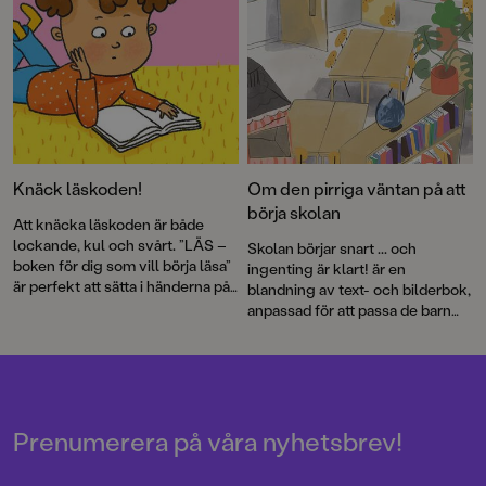
Knäck läskoden!
Om den pirriga väntan på att
börja skolan
Att knäcka läskoden är både
lockande, kul och svårt. ”LÄS –
Skolan börjar snart ... och
boken för dig som vill börja läsa”
ingenting är klart! är en
är perfekt att sätta i händerna på
blandning av text- och bilderbok,
nybörjarläsare, vare sig de är fyra
anpassad för att passa de barn
eller åtta år.
som tar steget från förskolan till
skolan. Boken är den första i
Rabén & Sjögrens nya
skolstartsserie, och årets
författare är Augustnominerade
Elin Johansson – som själv är
Prenumerera på våra nyhetsbrev!
lärare.