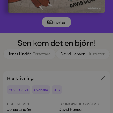
Provläs
Sen kom det en björn!
Jonas Lindén
Författare
David Henson
Illustratör
Beskrivning
2026-08-21
Svenska
3-6
FÖRFATTARE
FORMGIVARE OMSLAG
Jonas Lindén
David Henson