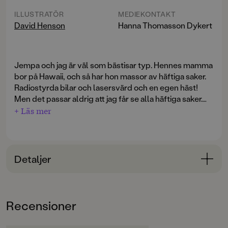
ILLUSTRATÖR
MEDIEKONTAKT
David Henson
Hanna Thomasson Dykert
Jempa och jag är väl som bästisar typ. Hennes mamma
bor på Hawaii, och så har hon massor av häftiga saker.
Radiostyrda bilar och lasersvärd och en egen häst!
Men det passar aldrig att jag får se alla häftiga saker.
– Det går inte nu, för vi har precis städat, säger Jempa.
+ Läs mer
Och hästen är på landet.
Jempa är också helt grym på idéer. En dag kommer
hon på att vi ska gömma oss, och sen ska vi åka buss!
Den går till Ljusdal, säger hon, och där finns det en
Detaljer
glassfabrik med gratis glass. Fast jag vet inte om allt
som Jempa säger är sant?
Bokinformation
ÅLDERSGRUPP
Recensioner
3-6