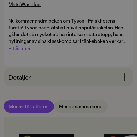
Mats Wänblad
Nu kommer andra boken om Tyson - Falskhetens
furste! Tyson har plötsligt blivit populär i skolan. Han
gillar det så mycket att han inte kan sätta stopp, hans
hyllningar av sina klasskompisar i tänkeboken verkar
aldrig ta slut. Men menar han egentligen allvar, har han
+ Läs mer
inte bara förvandlats till en fjäskande och ytlig typ?
Hur länge kommer det att dröja innan bluffen avslöjas?
"En blandning av Habib och Bert - humor, allvar och
Detaljer
eftertänksamhet."
Barnens Bokklubb om Tyson 1
Bokinformation
ÅLDERSGRUPP
Mer av författaren
Mer av samma serie
9-12
ORIGINALSPRÅK
Svenska
OM BOKEN
OM BOKEN