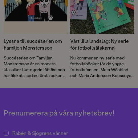
Lyssna till succéserien om
Vårt lilla landslag: Ny serie
Familjen Monstersson
för fotbollsälskarna!
Succéserien om Familjen
Nu kommer en ny serie med
Monstersson är en modern
fotbollsböcker för de yngre
klassiker i kategorin lättläst och
fotbollsfansen. Mats Wänblad
har älskats sedan första boken
och Maria Andersson Keusseyan
kom ut 2011. Nu finns böckerna
har skapat serien Vårt lilla
om Ebba, Boris och de andra att
landslag som är framtagen i
lyssna på hos Storytel och de
samarbete med Svenska
andra ljudbokstjänsterna.
Fotbollförbundet. En modern
Skådespelaren Christian Fex
Åshöjdens BK som hyllar
läser.
fotbollens ideal – vänskap,
Prenumerera på våra nyhetsbrev!
laganda och spelglädje!
Rabén & Sjögrens vänner