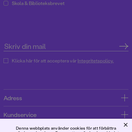
Skola & Biblioteksbrevet
Klicka här för att acceptera vår
Integritetspolicy.
Adress
Adress
Kundservice
08-769 88 00
×
Kontakta oss
Denna webbplats använder cookies för att förbättra
Förlaget