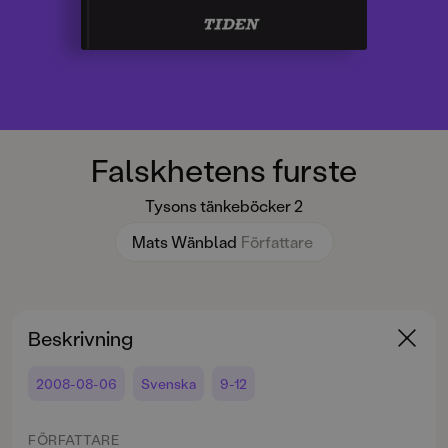
Falskhetens furste
Tysons tänkeböcker 2
Mats Wänblad
Författare
Beskrivning
2008-08-06
Svenska
9-12
FÖRFATTARE