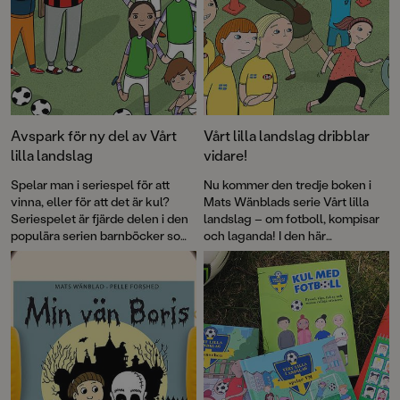
Avspark för ny del av Vårt
Vårt lilla landslag dribblar
lilla landslag
vidare!
Spelar man i seriespel för att
Nu kommer den tredje boken i
vinna, eller för att det är kul?
Mats Wänblads serie Vårt lilla
Seriespelet är fjärde delen i den
landslag – om fotboll, kompisar
populära serien barnböcker som
och laganda! I den här
tagits fram i samarbete med
berättelsen uppstår frågan om
Svenska Fotbollförbundet.
det är så kul att storsatsa –
egentligen?