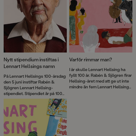
Nytt stipendium instiftas i
Varför rimmar man?
Lennart Hellsings namn
I år skulle Lennart Hellsing ha
fyllt 100 år. Rabén & Sjögren firar
På Lennart Hellsings 100-årsdag
Hellsing-året med att ge ut inte
den 5 juni instiftar Rabén &
mindre än fem Lennart Hellsing-
Sjögren Lennart Hellsing-
böcker. I en av dem, <a
stipendiet. Stipendiet är på 100
href="http://www.rabensjogren.
000 kronor och ska delas ut
se/bocker/187007-rulla-rulla-
varje år på författarens
kula-hoppa-pa-klack-och-
födelsedag till
sula">Rulla rulla kula, hoppa på
bilderboksskapare som verkar i
klack och sula</a> skriver
Hellsings anda.
författaren Lotta Olsson om rim
som skapar världar där gurkor