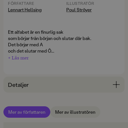
FÖRFATTARE
ILLUSTRATÖR
Lennart Hellsing
Poul Ströyer
Ett alfabet är en finurlig sak
som börjar från början och slutar där bak.
Det börjar med A
och det slutar med Ö.
Nu måste jag fara.
+ Läs mer
Adjöken! Adjö!
"Överdådigt dansar nonsens över sidorna, perfekt
ledsagad av Strøyerubbar."
Detaljer
Ulla Lundqvist, Dagens Nyheter
Bokinformation
ÅLDERSGRUPP
Mer av författaren
Mer av illustratören
3-6
ORIGINALSPRÅK