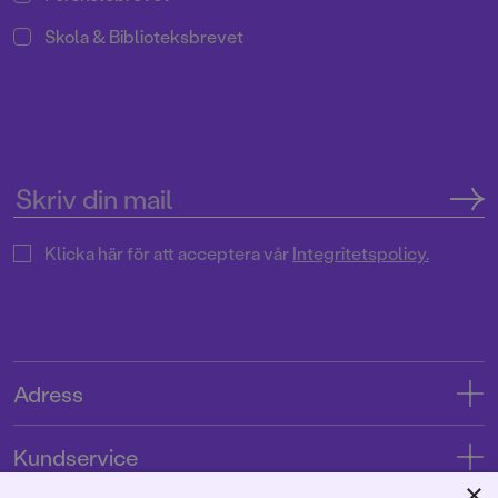
Skola & Biblioteksbrevet
Klicka här för att acceptera vår
Integritetspolicy.
Adress
Adress
Kundservice
08-769 88 00
×