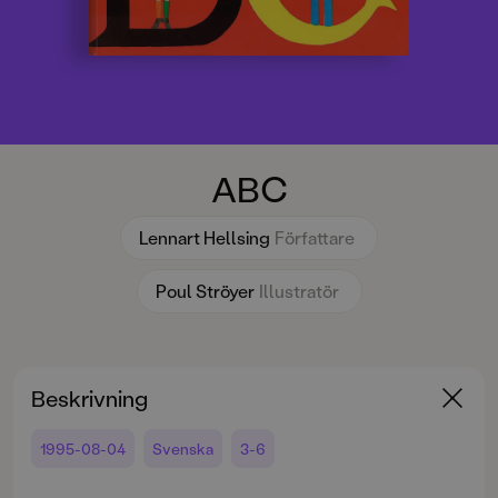
ABC
Lennart Hellsing
Författare
Poul Ströyer
Illustratör
Beskrivning
1995-08-04
Svenska
3-6