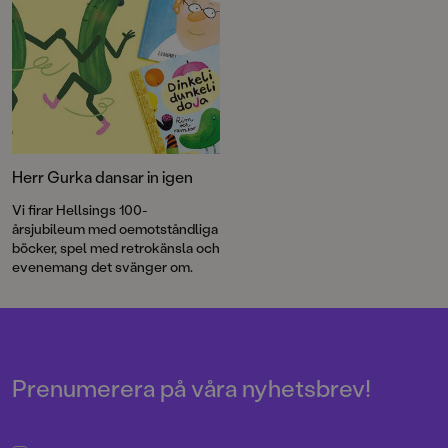
dansar i strumplästen. Läs
utdraget ur boken här:
Herr Gurka dansar in igen
Vi firar Hellsings 100-
årsjubileum med oemotståndliga
böcker, spel med retrokänsla och
evenemang det svänger om.
Prenumerera på våra nyhetsbrev!