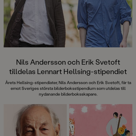
denna galet kaosiga
medryckande bilderb
Hallhagen tipsar om 
böcker för barn och 
SvD"Mycket underhå
särskilt att rutscha
Dahlbergs bilder som 
en enda sekund. På 
uppslag finns tusen d
upptäcka. Inte minst 
följa familjens hund
Nils Andersson och Erik Svetoft
sniffande äventyr." -
tilldelas Lennart Hellsing-stipendiet
DN"En bok som komm
till skratt hos såväl 
Årets Hellsing-stipendiater, Nils Andersson och Erik Svetoft, får ta
BTJ.
emot Sveriges största bilderboksstipendium som utdelas till
nydanande bilderboksskapare.