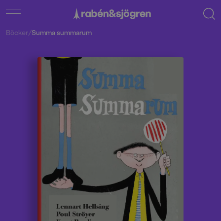
Böcker
/
Summa summarum