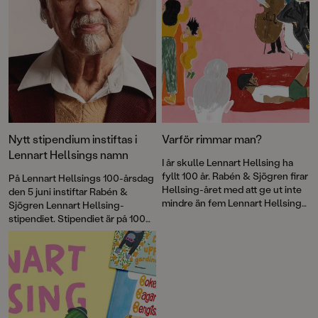
Nytt stipendium instiftas i
Varför rimmar man?
Lennart Hellsings namn
I år skulle Lennart Hellsing ha
fyllt 100 år. Rabén & Sjögren firar
På Lennart Hellsings 100-årsdag
Hellsing-året med att ge ut inte
den 5 juni instiftar Rabén &
mindre än fem Lennart Hellsing-
Sjögren Lennart Hellsing-
böcker. I en av dem, <a
stipendiet. Stipendiet är på 100
href="http://www.rabensjogren.
000 kronor och ska delas ut
se/bocker/187007-rulla-rulla-
varje år på författarens
kula-hoppa-pa-klack-och-
födelsedag till
sula">Rulla rulla kula, hoppa på
bilderboksskapare som verkar i
klack och sula</a> skriver
Hellsings anda.
författaren Lotta Olsson om rim
som skapar världar där gurkor