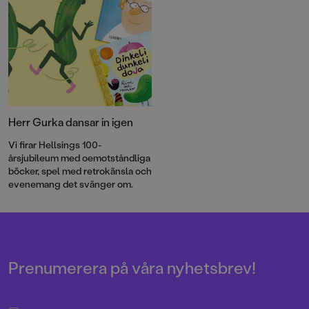
dansar i strumplästen. Läs
utdraget ur boken här:
Herr Gurka dansar in igen
Vi firar Hellsings 100-
årsjubileum med oemotståndliga
böcker, spel med retrokänsla och
evenemang det svänger om.
Prenumerera på våra nyhetsbrev!