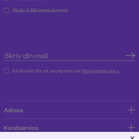
Skola & Biblioteksbrevet
Klicka här för att acceptera vår
Integritetspolicy.
Adress
Adress
Kundservice
08-769 88 00
×