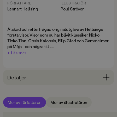
FÖRFATTARE
ILLUSTRATÖR
Lennart Hellsing
Poul Ströyer
Älskad och efterfrågad originalutgåva av Hellsings
första visor. Visor som nu har blivit klassiker. Nicko
Ticko Tinn, Opsis Kalopsis, Filip Glad och Gammelmor
på Möja
-
och några till ...
+ Läs mer
"Rytmen och den muntra nonsenskaraktären gör den
till en suverän högläsningsbok för små barn som
verkligen inte behöver förstå allt för att uppleva
ordglädjen. /.../ I svart med en dekorfärg skapar
Detaljer
Ströyer egensinniga bilder i skön samklang med
verserna."
Bokinformation
Anne-Marie Karlsson
ÅLDERSGRUPP
Mer av författaren
Mer av illustratören
3-6
ORIGINALSPRÅK