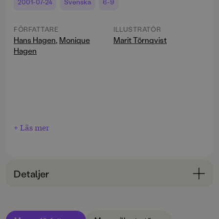
2001-07-24
Svenska
6-9
FÖRFATTARE
ILLUSTRATÖR
Hans Hagen
,
Monique
Marit Törnqvist
Hagen
+ Läs mer
Detaljer
Bokinformation
ÅLDERSGRUPP