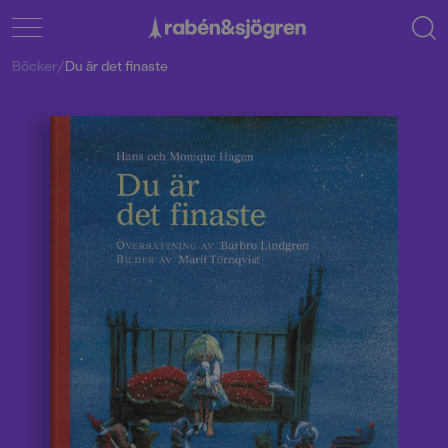
Böcker
/
Du är det finaste