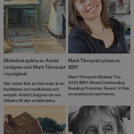
Bilderbokspärla av Astrid
Marit Törnqvist prisas av
Lindgren och Marit Törnqvist
IBBY
i nyutgåva!
Marit Törnqvist tilldelas The
2020 IBBY-iRead Outstanding
När Johan fick en liten kalv är en
Reading Promoter Award. Vi fick
berättelse om medkänsla och
en pratstund med henne.
empati. Astrid Lindgren tar oss
tillbaka till den småländska
torparvardagen och de vackra
bilderna av Marit Törnqvist
fångar stämningsfullt människor,
djur och miljöer. Det var Marits
debutbok och början på ett långt