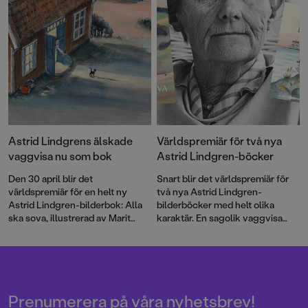
samarbete med Astrid Lindgren.
Astrid Lindgrens älskade
Världspremiär för två nya
vaggvisa nu som bok
Astrid Lindgren-böcker
Den 30 april blir det
Snart blir det världspremiär för
världspremiär för en helt ny
två nya Astrid Lindgren-
Astrid Lindgren-bilderbok: Alla
bilderböcker med helt olika
ska sova, illustrerad av Marit
karaktär. En sagolik vaggvisa
Törnqvist – som både lekt och
och ett charmigt Saltkråkan-
arbetat med den älskade
äventyr som båda gjorts i
författaren.
samarbete med två av Sveriges
främsta illustratörer.
Prenumerera på våra nyhetsbrev!