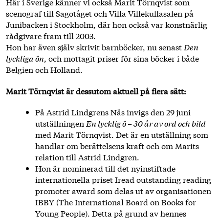
Här i Sverige känner vi också Marit Törnqvist som
scenograf till Sagotåget och Villa Villekullasalen på
Junibacken i Stockholm, där hon också var konstnärlig
rådgivare fram till 2003.
Hon har även själv skrivit barnböcker, nu senast
Den
lyckliga ön
, och mottagit priser för sina böcker i både
Belgien och Holland.
Marit Törnqvist är dessutom aktuell på flera sätt:
På Astrid Lindgrens Näs invigs den 29 juni
utställningen
En lycklig ö – 30 år av ord och bild
med Marit Törnqvist. Det är en utställning som
handlar om berättelsens kraft och om Marits
relation till Astrid Lindgren.
Hon är nominerad till det nyinstiftade
internationella priset Iread outstanding reading
promoter award som delas ut av organisationen
IBBY (The International Board on Books for
Young People). Detta på grund av hennes