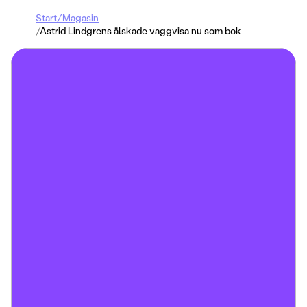
Start
/
Magasin
/
Astrid Lindgrens älskade vaggvisa nu som bok