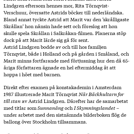
Lindgren eftersom hennes mor, Rita Törnqvist-
Verschuur, översatte Astrids böcker till nederländska.
Bland annat tyckte Astrid att Marit var den ’skrålligaste
Skrållan’ hon nånsin hade sett och föreslog att hon
skulle spela Skrållan i Salkråkan-filmen. Planerna stöp
dock på att Marit lärde sig gå för sent.
Astrid Lindgren bodde av och till hos familjen
Törnqvist, både i Holland och på gården i Småland, och
Marit minns fortfarande med förtjusning hur den då 65-
åriga författaren ägnade en hel eftermiddag åt att
hoppa i höet med barnen.
Direkt efter examen på konstakademin i Amsterdam
1987 illustrerade Marit Törnqvist
När Bäckhultarn for
till stan
av Astrid Lindgren. Därefter har de samarbetat
med titlar som
Sunnanäng
och
I Skymningslandet
–
under arbetet med den sistnämnda bilderboken flög de
ballong över Stockholm tillsammans.