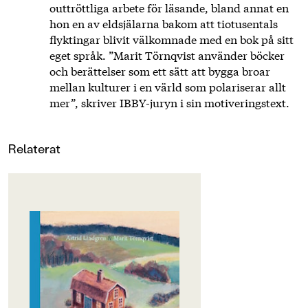
outtröttliga arbete för läsande, bland annat en
hon en av eldsjälarna bakom att tiotusentals
flyktingar blivit välkomnade med en bok på sitt
eget språk. ”Marit Törnqvist använder böcker
och berättelser som ett sätt att bygga broar
mellan kulturer i en värld som polariserar allt
mer”, skriver IBBY-juryn i sin motiveringstext.
Relaterat
OM BOKEN
När himlen är rosa och
skymningen lägger sig över
trädtopparna är det dags att sova.
Eller? Följ med på en magisk
promenad i den svenska