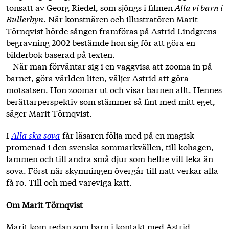
tonsatt av Georg Riedel, som sjöngs i filmen
Alla vi barn i
Bullerbyn
. När konstnären och illustratören Marit
Törnqvist hörde sången framföras på Astrid Lindgrens
begravning 2002 bestämde hon sig för att göra en
bilderbok baserad på texten.
– När man förväntar sig i en vaggvisa att zooma in på
barnet, göra världen liten, väljer Astrid att göra
motsatsen. Hon zoomar ut och visar barnen allt. Hennes
berättarperspektiv som stämmer så fint med mitt eget,
säger Marit Törnqvist.
I
Alla ska sova
får läsaren följa med på en magisk
promenad i den svenska sommarkvällen, till kohagen,
lammen och till andra små djur som hellre vill leka än
sova. Först när skymningen övergår till natt verkar alla
få ro. Till och med vareviga katt.
Om Marit Törnqvist
Marit kom redan som barn i kontakt med Astrid