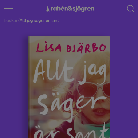
Böcker
/
Allt jag säger är sant