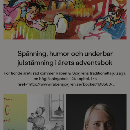
Spänning, humor och underbar
julstämning i årets adventsbok
För tionde året i rad kommer Rabén & Sjögrens traditionella julsaga,
en högläsningsbok i 24 kapitel. I <a
href="http://www.rabensjogren.se/bocker/198563-
julmysteriet">Julmysteriet</a> berättar författaren Lisa Bjärbo och
illustratören Matilda Ruta om Ebbe, en kille som verkligen älskar
julen – och mysterier.