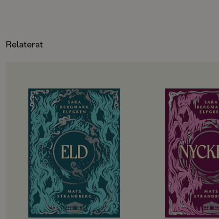
AdBåge, Hanna Granlund, Sofia
En fartfylld äventyr
Falkenhem, Lotta Geffenblad, Ingrid
avslutas med ett rol
Flygare, Hanna Klinthage, Johanna
där pteranodonen be
Magoria, Alice Gatti Ros
själv i Mina vänner
Relaterat
Göthners dinosaurie
precis lagom läskiga
boken för alla dinof
OM BOKEN
OM BOKEN
De utvalda ska börja andra året på
Det har gått drygt 
gymnasiet. Hela sommarlovet har
tragedin i Engelsfo
de hållit andan i väntan på
gympasal. De utvalda
demonernas nästa drag. Men hotet
att återhämta sig in
kommer från ett håll de aldrig
vänds upp och ner i
kunnat förutse. Det blir alltmer
besvaras. Hemlighete
uppenbart att något är väldigt,
Lojaliteter prövas. T
väldigt fel i Engelsfors. Det
att rinna ut och till 
förflutna vävs ihop med nuet. De
utvalda bara vara sä
levande möter de döda. De utvalda
Allt kommer att förä
knyts allt tätare till varandra och
påminns återigen om att magi inte