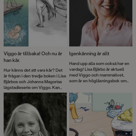
Viggo är tillbaka! Och nu är
Igenkänning är allt
han kär.
Hand upp alla som också har en
vardag! Lisa Bjärbo är aktuell
Hur känns det att vara kär? Det
med Viggo och mammalivet,
är frågan i den tredje boken i Lisa
som är en högläsningsbok om
Bjärbos och Johanna Magorias
sjuåriga Viggo och hans liv. Här
lågstadieserie om Viggo. Kan
berättar hon om läsarresponsen
det kännas som att man nästan
som fullständigt golvat henne
vill bita i någon, som Viggo vill
sedan Viggo gjorde entré i
när han tittar på familjens nya
bokvärlden.
rekordgulliga hundvalp? Eller
som att man vill dansa fånigt i
köket och skicka massa hjärtan i
telefonen, som pappa gör till sin
nya tjej? Eller känns det som att