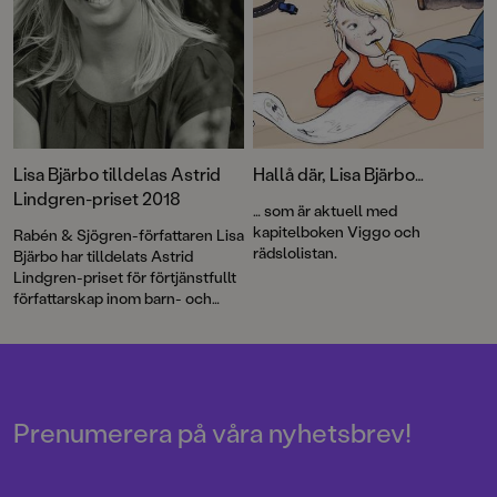
man blir alldeles skrattig, som
Viggo blir varje gång Roya från
klassen dyker upp?
Lisa Bjärbo tilldelas Astrid
Hallå där, Lisa Bjärbo…
Lindgren-priset 2018
… som är aktuell med
kapitelboken Viggo och
Rabén & Sjögren-författaren Lisa
rädslolistan.
Bjärbo har tilldelats Astrid
Lindgren-priset för förtjänstfullt
författarskap inom barn- och
ungdomslitteraturen. – Det här
är nästan större än rymden. Jag
är så extremt glad. SÅ EXTREMT
GLAD, säger Lisa Bjärbo.
Prenumerera på våra nyhetsbrev!