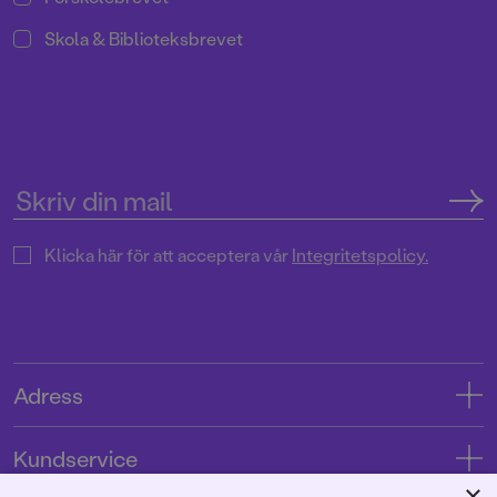
Skola & Biblioteksbrevet
Klicka här för att acceptera vår
Integritetspolicy.
Adress
Adress
Kundservice
08-769 88 00
×