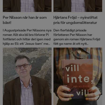
Per Nilsson när han är som
Hjärtans Fröjd – nyinstiftat
bäst!
pris för ungdomslitteratur
I Augustprisade Per Nilssons nya
Den flerfaldigt prisade
roman Allt ska bli bra förlorar Pi
författaren Per Nilsson har
fotfästet och hittar det igen med
genom sin roman Hjärtans Fröjd
hjälp av Eli: ett ”Jesus-barn” med
fått ge namn åt ett nytt
kraften att trösta.
litteraturpris som ska delas ut till
"årets svenska ungdomsroman".