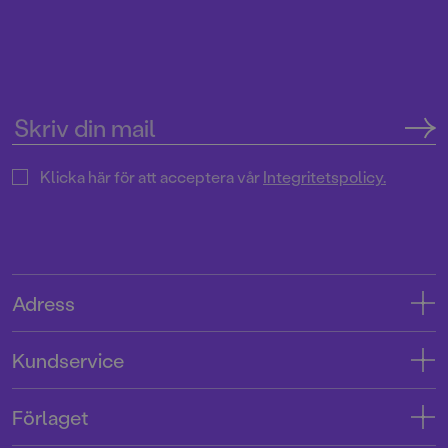
Klicka här för att acceptera vår
Integritetspolicy.
Adress
Adress
Kundservice
08-769 88 00
Kontakta oss
Förlaget
Tryckerigatan 4
Kundservice