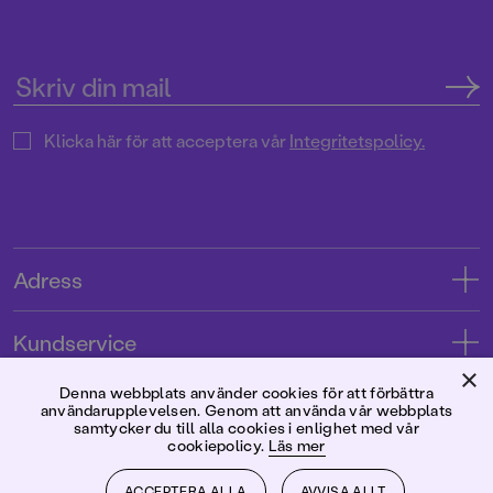
Klicka här för att acceptera vår
Integritetspolicy.
Adress
Adress
Kundservice
08-769 88 00
×
Kontakta oss
Denna webbplats använder cookies för att förbättra
Förlaget
användarupplevelsen. Genom att använda vår webbplats
Tryckerigatan 4
Kundservice
samtycker du till alla cookies i enlighet med vår
cookiepolicy.
Läs mer
Om oss
103 12 Stockholm
Följ oss
Användarvillkor intressenter
Jobba hos oss
ACCEPTERA ALLA
AVVISA ALLT