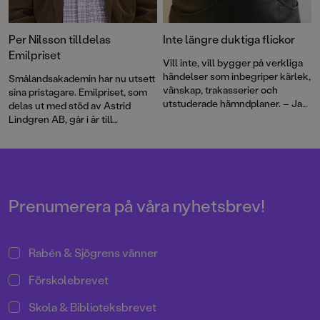
Per Nilsson tilldelas
Inte längre duktiga flickor
Emilpriset
Vill inte, vill bygger på verkliga
händelser som inbegriper kärlek,
Smålandsakademin har nu utsett
vänskap, trakasserier och
sina pristagare. Emilpriset, som
utstuderade hämndplaner. – Jag
delas ut med stöd av Astrid
visste direkt att jag ville skriva
Lindgren AB, går i år till
berättelsen, säger den
författaren Per Nilsson.
Augustbelönade författaren Per
Nilsson.
Prenumerera på våra nyhetsbrev!
Rabén & Sjögrens vänner
Förskolebrevet
Skola & Biblioteksbrevet