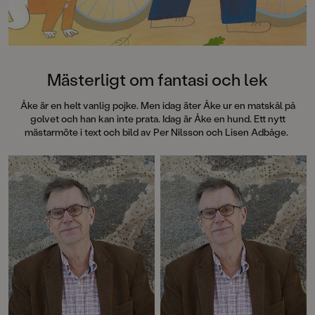
särskilt att rutscha
Dahlbergs bilder som 
en enda sekund. På 
uppslag finns tusen d
upptäcka. Inte minst 
följa familjens hund
Mästerligt om fantasi och lek
sniffande äventyr." -
DN"En bok som komm
Åke är en helt vanlig pojke. Men idag äter Åke ur en matskål på
till skratt hos såväl 
golvet och han kan inte prata. Idag är Åke en hund. Ett nytt
BTJ.
mästarmöte i text och bild av Per Nilsson och Lisen Adbåge.