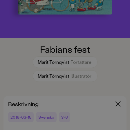
Fabians fest
Marit Törnqvist
Författare
Marit Törnqvist
Illustratör
Beskrivning
2016-03-18
Svenska
3-6