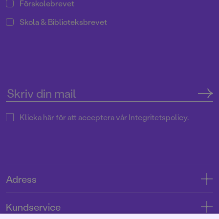
Förskolebrevet
Skola & Biblioteksbrevet
Klicka här för att acceptera vår
Integritetspolicy.
Adress
Adress
Kundservice
08-769 88 00