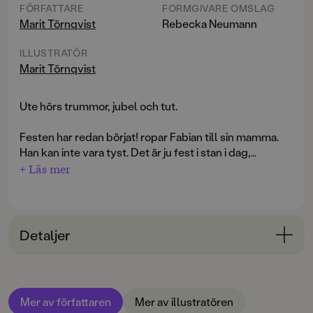
FÖRFATTARE
FORMGIVARE OMSLAG
Marit Törnqvist
Rebecka Neumann
ILLUSTRATÖR
Marit Törnqvist
Ute hörs trummor, jubel och tut.
Festen har redan börjat! ropar Fabian till sin mamma.
Han kan inte vara tyst. Det är ju fest i stan i dag,
världens bästa fest!
+ Läs mer
Kanske finns det en tårta, lika stor som torget.
Klubbor som växer i träden. Musik! Och elefanter i
Detaljer
stället för bilar.
Bokinformation
Vilken fest - så annorlunda alla andra fester!
ÅLDERSGRUPP
Mer av författaren
Mer av illustratören
3-6