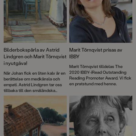
Bilderbokspärla av Astrid
Marit Törnqvist prisas av
Lindgren och Marit Törnqvist
IBBY
i nyutgåva!
Marit Törnqvist tilldelas The
2020 IBBY-iRead Outstanding
När Johan fick en liten kalv är en
Reading Promoter Award. Vi fick
berättelse om medkänsla och
en pratstund med henne.
empati. Astrid Lindgren tar oss
tillbaka till den småländska
torparvardagen och de vackra
bilderna av Marit Törnqvist
fångar stämningsfullt människor,
djur och miljöer. Det var Marits
debutbok och början på ett långt
samarbete med Astrid Lindgren.