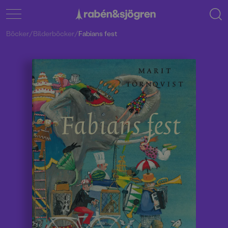
Böcker
/
Bilderböcker
/
Fabians fest