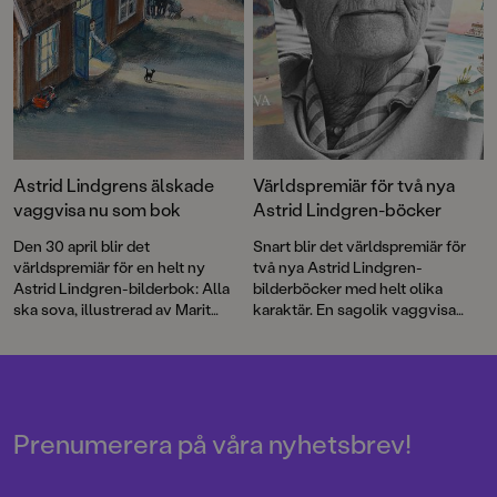
Astrid Lindgrens älskade
Världspremiär för två nya
vaggvisa nu som bok
Astrid Lindgren-böcker
Den 30 april blir det
Snart blir det världspremiär för
världspremiär för en helt ny
två nya Astrid Lindgren-
Astrid Lindgren-bilderbok: Alla
bilderböcker med helt olika
ska sova, illustrerad av Marit
karaktär. En sagolik vaggvisa
Törnqvist – som både lekt och
och ett charmigt Saltkråkan-
arbetat med den älskade
äventyr som båda gjorts i
författaren.
samarbete med två av Sveriges
främsta illustratörer.
Prenumerera på våra nyhetsbrev!