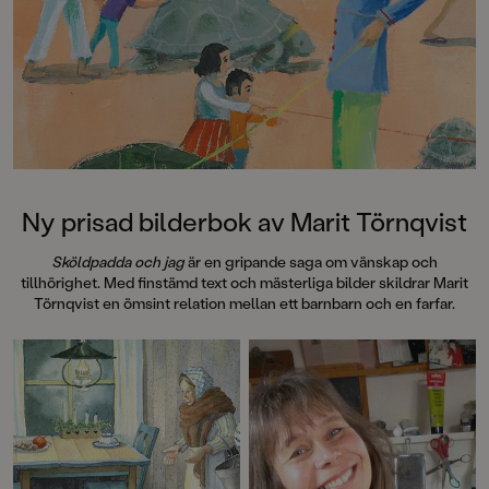
denna galet kaosiga och
medryckande bilderbok." - Erika
Hallhagen tipsar om årets bästa
böcker för barn och unga i
SvD"Mycket underhållande,
särskilt att rutscha med i Jenny
Dahlbergs bilder som inte sitter still
en enda sekund. På vartenda
uppslag finns tusen detaljer att
upptäcka. Inte minst delikat är att
följa familjens hund på dess
Ny prisad bilderbok av Marit Törnqvist
sniffande äventyr." - Pia Huss,
DN"En bok som kommer att locka
Sköldpadda och jag
är en gripande saga om vänskap och
till skratt hos såväl små som stora." -
tillhörighet. Med finstämd text och mästerliga bilder skildrar Marit
BTJ.
Törnqvist en ömsint relation mellan ett barnbarn och en farfar.