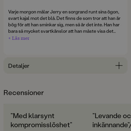
Varje morgon målar Jerry en sorgrand runt sina ögon,
svart kajal mot det blå. Det finns de som tror att han är
bög för att han sminkar sig, men så är det inte. Han har
bara så mycket svartkänslor att han måste visa det
svarta.
+ Läs mer
Bland de andra i gänget känner han sig som en skugga,
en som finns där och glider med, men som i övrigt är
helt ointressant. Och hemma är klyftan mellan honom
Detaljer
och de frireligiösa föräldrarna avgrundsdjup. Förutom
lillasystern Annie är
Lilla Darling
den enda som är viktig
Bokinformation
för Jerry. Han ser något hos henne som de andra i
ÅLDERSGRUPP
gänget inte ser, och han vet att hon luktar som sommar
Recensioner
12-15
- som en sommar med regn.
ORIGINALSPRÅK
Den mångfaldigt prisbelönta författaren Johanna
Svenska
”Med klarsynt
”Levande o
Nilsson är tillbaka med en inkännande berättelse om
ensamhet, kärlek och identitet. De magiska inslagen,
kompromisslöshet”
inkännande
SPRÅK
som fanns i till exempel
Robin med huvan
, uteblir i
Lilla