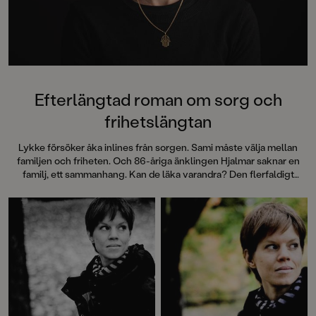
Efterlängtad roman om sorg och
frihetslängtan
Lykke försöker åka inlines från sorgen. Sami måste välja mellan
familjen och friheten. Och 86-åriga änklingen Hjalmar saknar en
familj, ett sammanhang. Kan de läka varandra? Den flerfaldigt
Augustnominerade författaren Johanna Nilsson skriver om viktiga
ämnen på ett uppslukande och varsamt sätt.