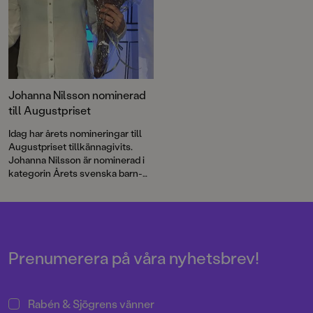
Johanna Nilsson nominerad
till Augustpriset
Idag har årets nomineringar till
Augustpriset tillkännagivits.
Johanna Nilsson är nominerad i
kategorin Årets svenska barn-
och ungdomsbok 2017 för sin
bok För att väcka hon som
drömmer.
Prenumerera på våra nyhetsbrev!
Rabén & Sjögrens vänner