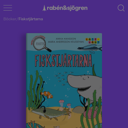
Böcker
/
Fiskstjärtarna