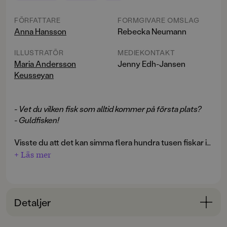
FÖRFATTARE
FORMGIVARE OMSLAG
Anna Hansson
Rebecka Neumann
ILLUSTRATÖR
MEDIEKONTAKT
Maria Andersson
Jenny Edh-Jansen
Keusseyan
- Vet du vilken fisk som alltid kommer på första plats?
- Guldfisken!
Visste du att det kan simma flera hundra tusen fiskar i
ett fiskstim? Att flygfiskarna kan glida ovanför
+ Läs mer
vattenytan i närmare 100 meter? Eller att sjöhästhonan
lägger sina ägg i en ficka på hanens mage? Det och
många fler intressanta fakta om våra simmande vänner
berättas med en stor portion humor i denna fjärde del i
Detaljer
serien Intresseklubben.
Bokinformation