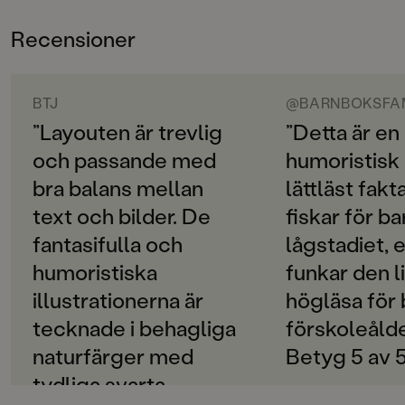
Kort, lättläst text och pratbubblor skrivna med
ÅLDERSGRUPP
versaler. Många roliga och kluriga bilder av Maria
Recensioner
6-9
Andersson Keusseyan.
ORIGINALSPRÅK
Svenska
BTJ
@BARNBOKSFA
”Layouten är trevlig
”Detta är en
SPRÅK
och passande med
humoristisk
Svenska
bra balans mellan
lättläst fak
SERIE
text och bilder. De
fiskar för bar
Lättläst
fantasifulla och
lågstadiet, 
PUBLICERINGSDATUM
humoristiska
funkar den li
2020-01-10
illustrationerna är
högläsa för 
Produktion
tecknade i behagliga
förskoleålde
MILJÖMÄRKNING
naturfärger med
Betyg 5 av 5
Ja
tydliga svarta