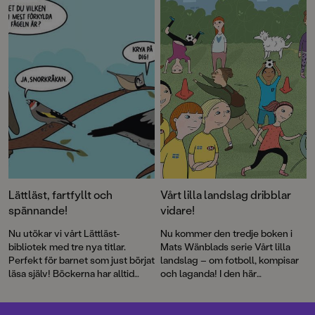
läsning!
Lättläst, fartfyllt och
Vårt lilla landslag dribblar
spännande!
vidare!
Nu utökar vi vårt Lättläst-
Nu kommer den tredje boken i
bibliotek med tre nya titlar.
Mats Wänblads serie Vårt lilla
Perfekt för barnet som just börjat
landslag – om fotboll, kompisar
läsa själv! Böckerna har alltid
och laganda! I den här
både läsvänliga gemener samt
berättelsen uppstår frågan om
pratbubblor med versal text.
det är så kul att storsatsa –
egentligen?