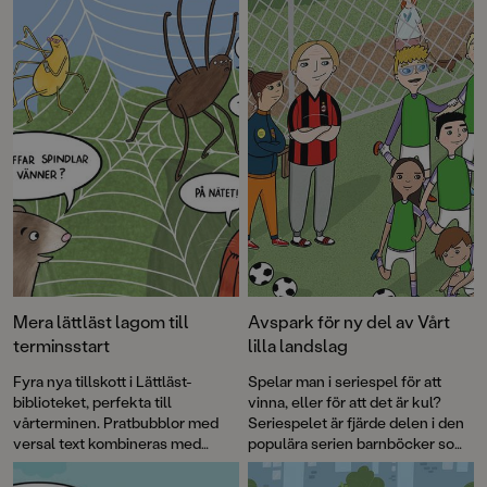
illustrationer av Gustaf Lord.
Mera lättläst lagom till
Avspark för ny del av Vårt
terminsstart
lilla landslag
Fyra nya tillskott i Lättläst-
Spelar man i seriespel för att
biblioteket, perfekta till
vinna, eller för att det är kul?
vårterminen. Pratbubblor med
Seriespelet är fjärde delen i den
versal text kombineras med
populära serien barnböcker som
läsvänliga gemener i brödtexten.
tagits fram i samarbete med
Det klockrena sättet att öva
Svenska Fotbollförbundet.