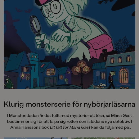
Klurig monsterserie för nybörjarläsarna
I Monsterstaden är det fullt med mysterier att lösa, så Måna Gast
bestämmer sig för att ta på sig rollen som stadens nya detektiv. I
Anna Hanssons bok
Ett fall för Måna Gast
kan du följa med på
monsteräventyr och möta alla möjliga sorters väsen på vägen. Det
här är den första boken i serien Mysterier i Monsterstaden, med