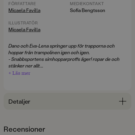
FÖRFATTARE
MEDIEKONTAKT
Micaela Favilla
Sofia Bengtsson
ILLUSTRATÖR
Micaela Favilla
Dano och Eva-Lena springer upp för trapporna och
hoppar från trampolinen igen och igen.
- Snabbsportens simhopparproffs äger! ropar de och
stänker ner allt.
Lillis kan ju inte bara stå och glo. Snabbsportens IK var
+ Läs mer
faktiskt hennes lag från början.
Hon går med skakiga ben uppför trappan. Trampolinen
svajar lite när hon kommer ut på den.
Lillis har sett riktiga simhoppare på tv. Det ser ut som
Detaljer
fågelmänniskor i en overklig dröm. Hjärtat studsar som
om Lillis hade en egen liten trampolin inne i bröstet. Nu!
Bokinformation
tänker hon.
ÅLDERSGRUPP
Men kroppen rör sig inte.
Recensioner
6-9