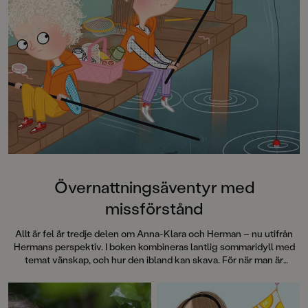
Övernattningsäventyr med
missförstånd
Allt är fel är tredje delen om Anna-Klara och Herman – nu utifrån
Hermans perspektiv. I boken kombineras lantlig sommaridyll med
temat vänskap, och hur den ibland kan skava. För när man är
bortrest är ju allt så … annorlunda.