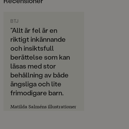
Recensioner
6-9
Anna-Klara och Herman.
ORIGINALSPRÅK
Svenska
BTJ
”Allt är fel är en
SPRÅK
riktigt inkännande
Svenska
och insiktsfull
SERIE
berättelse som kan
Anna-Klara och Herman
läsas med stor
PUBLICERINGSDATUM
behållning av både
2021-09-17
ängsliga och lite
LÄSORDNING
frimodigare barn.
3
Matilda Salméns illustrationer
Produktion
förstärker både
Produktdetaljer
känslouttrycken och humorn
på ett följsamt sätt, som ändå