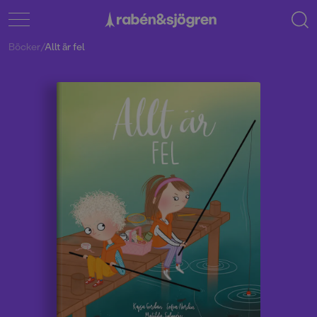
Böcker
/
Allt är fel