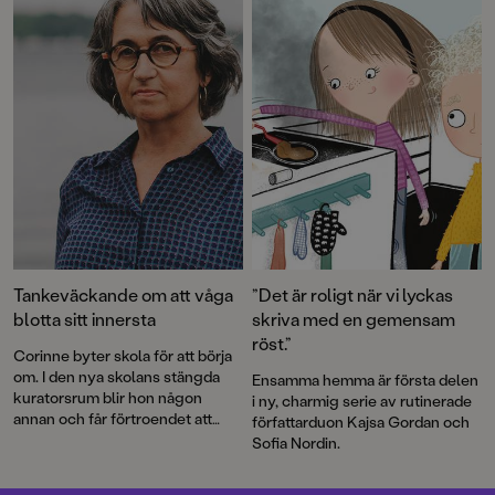
illustrationer av Matilda Salmén.
Tankeväckande om att våga
”Det är roligt när vi lyckas
blotta sitt innersta
skriva med en gemensam
röst.”
Corinne byter skola för att börja
om. I den nya skolans stängda
Ensamma hemma är första delen
kuratorsrum blir hon någon
i ny, charmig serie av rutinerade
annan och får förtroendet att
författarduon Kajsa Gordan och
lyssna till sina nya
Sofia Nordin.
klasskompisars innersta
hemligheter.