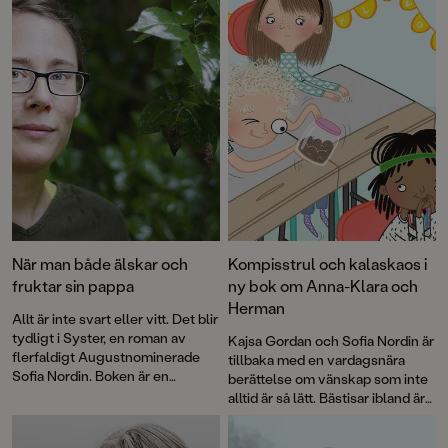
När man både älskar och
Kompisstrul och kalaskaos i
fruktar sin pappa
ny bok om Anna-Klara och
Herman
Allt är inte svart eller vitt. Det blir
tydligt i Syster, en roman av
Kajsa Gordan och Sofia Nordin är
flerfaldigt Augustnominerade
tillbaka med en vardagsnära
Sofia Nordin. Boken är en
berättelse om vänskap som inte
drabbande bladvändare om en
alltid är så lätt. Bästisar ibland är
komplicerad familjerelation –
den andra delen i serien om
och den första stora kärleken.
Anna-Klara och Herman med