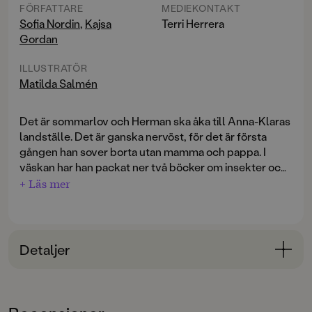
FÖRFATTARE
MEDIEKONTAKT
Sofia Nordin
,
Kajsa
Terri Herrera
Gordan
ILLUSTRATÖR
Matilda Salmén
Det är sommarlov och Herman ska åka till Anna-Klaras
landställe. Det är ganska nervöst, för det är första
gången han sover borta utan mamma och pappa. I
väskan har han packat ner två böcker om insekter och
en om isbjörnar, för säkerhets skull.
+ Läs mer
Men livet på landet visar sig vara ganska knepigt. Det
finns nästan ingen mobiltäckning, man äter filbunke till
frukost och i skogen står det en massa konstiga gamla
Detaljer
bilar. Dessutom fyller Anna-Klara år och Herman har ju
ingen present med sig. I alla fall inte till henne ...
Bokinformation
ÅLDERSGRUPP
Allt är fel
är den tredje, fristående delen om bästisarna