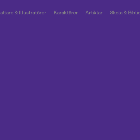
attare & Illustratörer
Karaktärer
Artiklar
Skola & Bibli