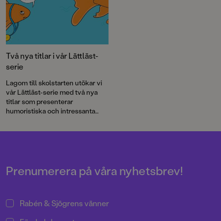
Två nya titlar i vår Lättläst-
serie
Lagom till skolstarten utökar vi
vår Lättläst-serie med två nya
titlar som presenterar
humoristiska och intressanta
djurfakta och ett nytt mysterium
för skoldeckarna Max och
Penny!
Prenumerera på våra nyhetsbrev!
Rabén & Sjögrens vänner