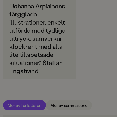
”Johanna Arpiainens
SPRÅK
färgglada
Svenska
illustrationer, enkelt
SERIE
utförda med tydliga
Lättläst
uttryck, samverkar
PUBLICERINGSDATUM
klockrent med alla
2022-01-05
lite tillspetsade
INLÄSARE
situationer.” Staffan
Charlotta Jonsson
Engstrand
Produktion
Produktdetaljer
ISBN
9789129736267
Mer av författaren
Mer av samma serie
FORMAT