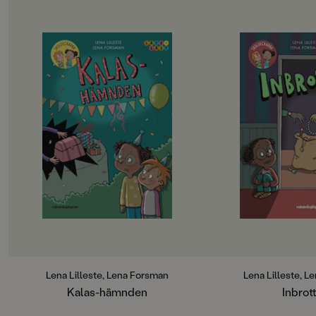
Inbunden
,
,
OM BOKEN
OM BOKEN
"Lena Lilleste är ett säkert kort när
"Humor, spänning och
det kommer till deckare i skolmiljö
bra kombination." H
och hon är skicklig på att ringa in
Christina Wedenmar
relevanta konflikter med hög
Här är den perfekta s
igenkänning." – Bibliotekstjänst,
nybörjarläsare, med l
Sarah Utas
pratbubblor i versa
Här är den perfekta serien för alla
är så spännande at
nybörjarläsare, med lättläst text och
att man lästränar!S
pratbubblor i versaler. Handlingen
Max och Penny är su
är så spännande att man glömmer
lösa mysterier. En kv
att man lästränar!Skoldeckarna
ensamma hemma ho
Max och Penny är superbra på att
övar på en skolpjäs n
lösa mysterier. Nu är det fredag och
när de plötsligt hör 
alla i klassen är bjudna på
krossar en ruta på 
födelsekalas hos Elsa. Alla utom
Hjälp, det är inbrott
Albin! Han blir så ledsen och arg att
Skurkarna stjäl pen
han bestämmer sig för att hämnas
värdesaker – och sna
Lena Lilleste, Lena Forsman
Lena Lilleste, L
och förstöra kalaset ... Ska Max och
ner i källaren … Nu 
Kalas-hämnden
Inbrot
Penny lyckas stoppa honom i tid?
Skoldeckarna snabb
Kalas-hämnden är den tolfte
plan för att stoppa 