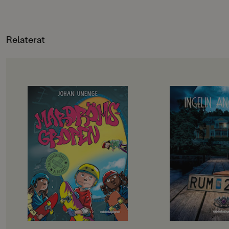
fristående boken i serien
rädda sig själva!Inbr
Skoldeckarna som skrivs av Lena
elfte fristående boke
Lilleste och illustreras av Lena
Skoldeckarna som sk
Relaterat
Forsman. De har kort och läsvänlig
Lilleste och illustre
text och massor av härligt
Forsman. De har kor
färgstarka bilder.
text och massor av h
färgstarka bilder.
OM BOKEN
OM BOKEN
Rillo och hans kompisar i
”Välskriven, lättläs
Skateboardklubben Blåmärket har
och trovärdig”
en plan: att bli stans coolaste
Dagens Nyheter
skejtare. De har gjort en lista på
Det börjar som en
svåra skejtgrejer som de måste klara
med bad och sol och s
av, målet är att till sist klara av
men snart börjar my
Mardrömsgropen, skateparkens
hända. Varför hände
största utmaning. Problemet är
konstiga saker i ru
bara att ingen av dem riktigt vågar
som Meja, Bea och El
… Samtidigt dyker en tjej på
kollot. Varför försvi
sparkcykel upp i kvarteret. Hon
saker på nätterna? 
plaskar genom vattenpölar, skrattar
gå upp alldeles av si
högt och verkar ha hur roligt som
vem är den vitklädd