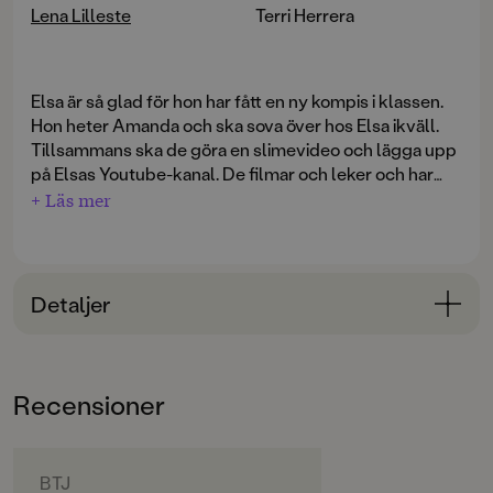
Lena Lilleste
Terri Herrera
Elsa är så glad för hon har fått en ny kompis i klassen.
Hon heter Amanda och ska sova över hos Elsa ikväll.
Tillsammans ska de göra en slimevideo och lägga upp
på Elsas Youtube-kanal. De filmar och leker och har
jätteroligt, så roligt att Amanda säger att hon alltid vill
+ Läs mer
sova över hos Elsa. Men så snart Amanda åkt hem visar
det sig att hon stulit pengar från Elsa, och i skolan
nästa dag är hon jättetaskig. Elsa förstår inte vad som
har hänt med hennes nya bästis. Varför vill Amanda
Detaljer
inte vara hennes vän längre?
Bokinformation
ÅLDERSGRUPP
Recensioner
6-9
ORIGINALSPRÅK
Svenska
BTJ