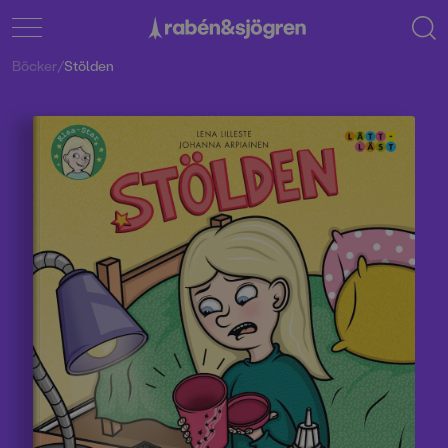
Böcker
/
Stölden