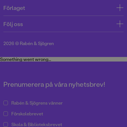
Kontakta oss
Förlaget
Tryckerigatan 4
Kundservice
Om oss
103 12 Stockholm
Följ oss
Användarvillkor intressenter
Jobba hos oss
Org.nr: 556045-7748
Användarvillkor nyhetsbrev
Facebook
Manus
2026
©
Rabén & Sjögren
Integritetspolicy
Instagram
Medarbetare
Cookie Policy
Twitter
Something went wrong...
Miljö och hållbarhet
Pressrum
Prenumerera på våra nyhetsbrev!
Rabén & Sjögrens vänner
Förskolebrevet
Skola & Biblioteksbrevet