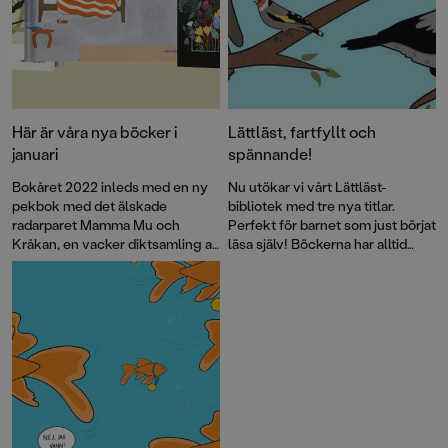
Här är våra nya böcker i
Lättläst, fartfyllt och
januari
spännande!
Bokåret 2022 inleds med en ny
Nu utökar vi vårt Lättläst-
pekbok med det älskade
bibliotek med tre nya titlar.
radarparet Mamma Mu och
Perfekt för barnet som just börjat
Kråkan, en vacker diktsamling av
läsa själv! Böckerna har alltid
en av Sveriges främsta
både läsvänliga gemener samt
konstnärer, tredje boken i Lotta
pratbubblor med versal text.
Olssons och Emma AdBåges
hyllade känsloserie, massor av
lättläst och första delen i en
spännande trilogi för slukarna.