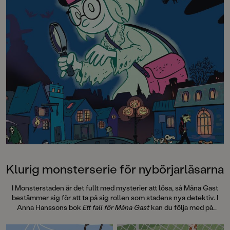
coolaste djur enligt Julia och Stora
behändigt format än
roliga skogsboken. Sanna Borell är
böcker i serien.
en mångsidig illustratör som
utkommit med flera egna
bilderböcker och gjort sig känd för
sin färgsprakande och fantasifulla
illustrationsstil.Läs också:Enkla
och roliga fakta om rymdenEnkla
och roliga fakta om hajarEnkla och
roliga fakta om kroppen
Klurig monsterserie för nybörjarläsarna
I Monsterstaden är det fullt med mysterier att lösa, så Måna Gast
bestämmer sig för att ta på sig rollen som stadens nya detektiv. I
Anna Hanssons bok
Ett fall för Måna Gast
kan du följa med på
monsteräventyr och möta alla möjliga sorters väsen på vägen. Det
här är den första boken i serien Mysterier i Monsterstaden, med