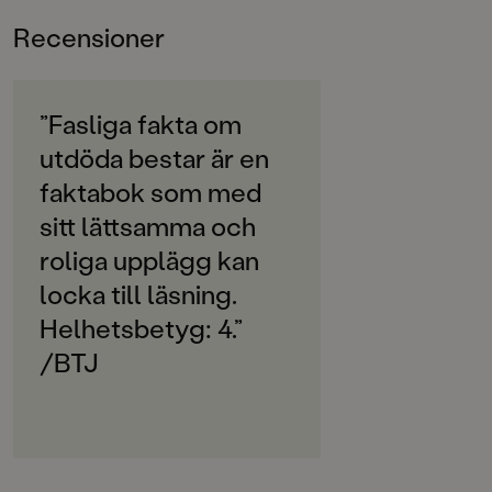
ÅLDERSGRUPP
Andersson. I serien finns också:
Fasliga fakta om rysliga
Recensioner
6-9
varelser
,
Fasliga fakta om äckliga kryp
och
Fasliga fakta
om märkliga platser.
ORIGINALSPRÅK
Svenska
”Fasliga fakta om
utdöda bestar är en
SPRÅK
Svenska
faktabok som med
sitt lättsamma och
SERIE
Fasliga fakta
roliga upplägg kan
locka till läsning.
PUBLICERINGSDATUM
Helhetsbetyg: 4.”
2024-05-08
/BTJ
LÄSORDNING
4
Produktion
Produktdetaljer