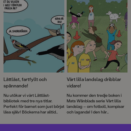
läsning!
Lättläst, fartfyllt och
Vårt lilla landslag dribblar
spännande!
vidare!
Nu utökar vi vårt Lättläst-
Nu kommer den tredje boken i
bibliotek med tre nya titlar.
Mats Wänblads serie Vårt lilla
Perfekt för barnet som just börjat
landslag – om fotboll, kompisar
läsa själv! Böckerna har alltid
och laganda! I den här
både läsvänliga gemener samt
berättelsen uppstår frågan om
pratbubblor med versal text.
det är så kul att storsatsa –
egentligen?