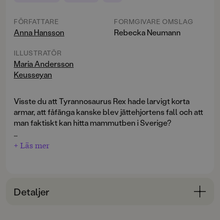
FÖRFATTARE
FORMGIVARE OMSLAG
Anna Hansson
Rebecka Neumann
ILLUSTRATÖR
Maria Andersson
Keusseyan
Visste du att Tyrannosaurus Rex hade larvigt korta
armar, att fåfänga kanske blev jättehjortens fall och att
man faktiskt kan hitta mammutben i Sverige?
En alldeles lagom skruvad faktabok om utdöda djur.
+ Läs mer
Stora, livsfarliga bestar med vassa tänder (och en del
som faktiskt var ganska snälla). Läs om den
skräckinjagande sabeltandade tigern, den enorma
jättesengångaren, den stiliga jättehjorten, den snälla
Detaljer
dronten och många fler.
Kort, lättläst text och pratbubblor skrivna med
Bokinformation
versaler. Många roliga och kluriga bilder av Maria