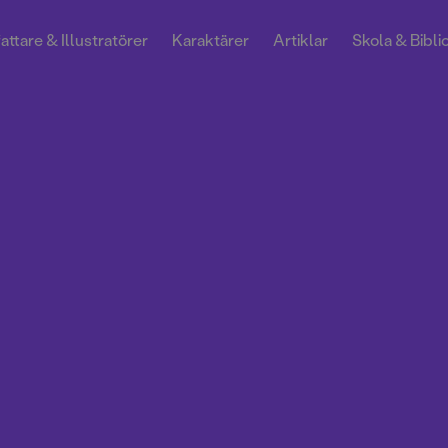
attare & Illustratörer
Karaktärer
Artiklar
Skola & Bibli