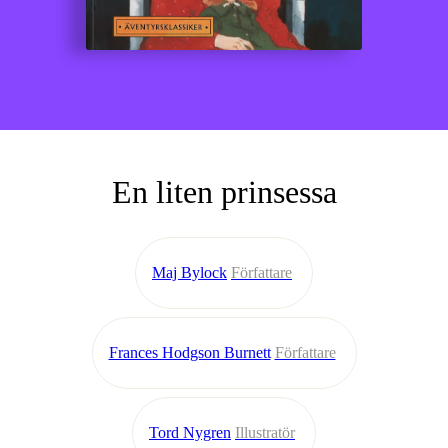
En liten prinsessa
Maj Bylock
Författare
Frances Hodgson Burnett
Författare
Tord Nygren
Illustratör