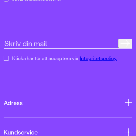
SvD"Mycket underhå
särskilt att rutscha
Dahlbergs bilder som 
en enda sekund. På 
uppslag finns tusen d
upptäcka. Inte minst 
följa familjens hund
sniffande äventyr." -
DN"En bok som komm
till skratt hos såväl 
Klicka här för att acceptera vår
Integritetspolicy.
BTJ.
Adress
Adress
Kundservice