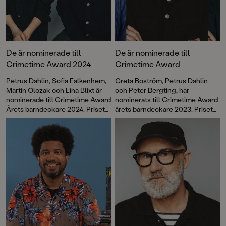
De är nominerade till
De är nominerade till
Crimetime Award 2024
Crimetime Award
Petrus Dahlin, Sofia Falkenhem,
Greta Boström, Petrus Dahlin
Martin Olczak och Lina Blixt är
och Peter Bergting, har
nominerade till Crimetime Award
nominerats till Crimetime Award
Årets barndeckare 2024. Priset
årets barndeckare 2023. Priset
delas ut till en
delas ut till en
barnboksförfattare som skriver
barnboksförfattare som skriver
deckare eller spänning för barn
deckare eller spänning för barn
6–12 år. Nu kan du vara med och
6–12 år. Nu kan du vara med och
rösta!
rösta!