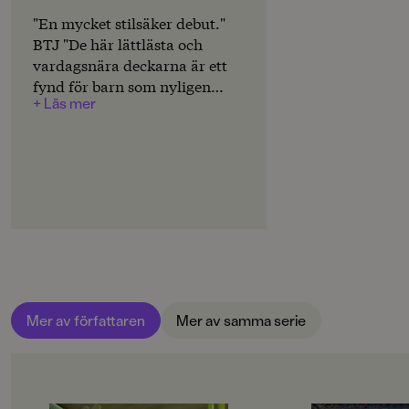
Svenska
"En mycket stilsäker debut."
SERIE
BTJ "De här lättlästa och
Kalle Skavank
vardagsnära deckarna är ett
fynd för barn som nyligen
PUBLICERINGSDATUM
+ Läs mer
börjat läsa själva. De har det
2009-01-19
där lilla extra som absolut
behövs! /.../ Perfekta böcker
LÄSORDNING
för alla barn som gillar
4
LasseMajas Detektivbyrå."
Ingela Rinaldo, Barnens
INLÄSARE
Bokklubb
Andreas Kundler
Produktion
Produktdetaljer
Mer av författaren
Mer av samma serie
ISBN
9789172259386
FORMAT