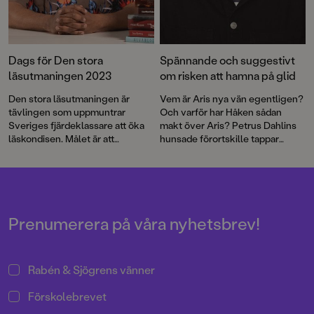
Dags för Den stora
Spännande och suggestivt
läsutmaningen 2023
om risken att hamna på glid
Den stora läsutmaningen är
Vem är Aris nya vän egentligen?
tävlingen som uppmuntrar
Och varför har Håken sådan
Sveriges fjärdeklassare att öka
makt över Aris? Petrus Dahlins
läskondisen. Målet är att
hunsade förortskille tappar
engagera minst lika många som
fotfästet i en berättelse med
förra året när 30 000 tioåringar
många lager, suggestivt
läste i snitt 20 minuter varje dag.
tuschillustrerad av Peter
Världens bästa klassresa till
Bergting.
Astrid Lindgrens Vimmerby står
på spel och det bjuds på ett
Prenumerera på våra nyhetsbrev!
peppande program hela
höstterminen. Nu öppnar
anmälan till Den stora
Rabén & Sjögrens vänner
läsutmaningen 2023!
Förskolebrevet