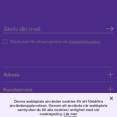
Klicka här för att acceptera vår
Integritetspolicy.
Adress
Adress
Kundservice
08-769 88 00
×
Kontakta oss
Denna webbplats använder cookies för att förbättra
Förlaget
användarupplevelsen. Genom att använda vår webbplats
Tryckerigatan 4
Kundservice
samtycker du till alla cookies i enlighet med vår
cookiepolicy.
Läs mer
Om oss
103 12 Stockholm