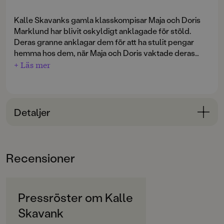
Kalle Skavanks gamla klasskompisar Maja och Doris
Marklund har blivit oskyldigt anklagade för stöld.
Deras granne anklagar dem för att ha stulit pengar
hemma hos dem, när Maja och Doris vaktade deras
hus. Alla bevis pekar mot systrarna - nu behöver de
+ Läs mer
Kalles hjälp! Som vanligt får Kalle hjälp av kusin Dilsa
att lösa mysteriet.
Kalle Skavank och Dilsa är Stockholms södra förorters
Detaljer
i särklass coolaste detektiver och ett oslagbart team
när det gäller att lösa svåra fall. Perfekta
Bokinformation
pusseldeckare för alla som gillar spänning!
ÅLDERSGRUPP
Recensioner
6-9
ORIGINALSPRÅK
Svenska
Pressröster om Kalle
Skavank
SPRÅK