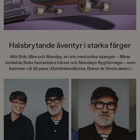
Halsbrytande äventyr i starka färger
Möt Bob, Mira och Monday, en trio med unika talanger – Miras
stridshår, Bobs fantastiska hörsel och Mondays flygförmåga – som
kommer väl till pass i
Burritobanditerna
. Boken är första delen i
Pozzis Pizza Express, en helt ny serie för lågstadieläsarna av Petrus
Dahlin och Mattias Andersson.