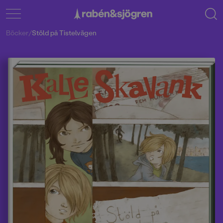
Böcker
/
Stöld på Tistelvägen