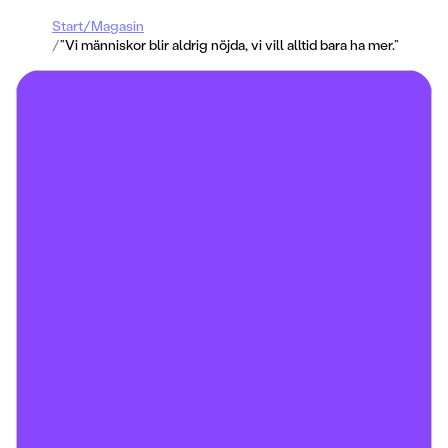
Start
/
Magasin
/
”Vi människor blir aldrig nöjda, vi vill alltid bara ha mer.”