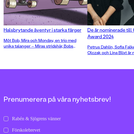
Den första boken i e
serie.
Halsbrytande äventyr i starka färger
De är nominerade till
Award 2024
Möt Bob, Mira och Monday, en trio med
unika talanger – Miras stridshår, Bobs
Petrus Dahlin, Sofia Fal
fantastiska hörsel och Mondays
Olczak och Lina Blixt är 
flygförmåga – som kommer väl till pass i
Crimetime Award Årets 
Burritobanditerna
. Boken är första delen i
Priset delas ut till en b
Pozzis Pizza Express, en helt ny serie för
skriver deckare eller sp
lågstadieläsarna av Petrus Dahlin och
år. Nu kan du vara med o
Mattias Andersson.
Prenumerera på våra nyhetsbrev!
Rabén & Sjögrens vänner
Förskolebrevet