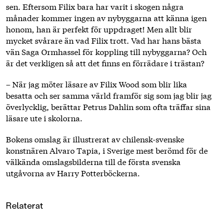
sen. Eftersom Filix bara har varit i skogen några
månader kommer ingen av nybyggarna att känna igen
honom, han är perfekt för uppdraget! Men allt blir
mycket svårare än vad Filix trott. Vad har hans bästa
vän Saga Ormhassel för koppling till nybyggarna? Och
är det verkligen så att det finns en förrädare i trästan?
– När jag möter läsare av Filix Wood som blir lika
besatta och ser samma värld framför sig som jag blir jag
överlycklig, berättar Petrus Dahlin som ofta träffar sina
läsare ute i skolorna.
Bokens omslag är illustrerat av chilensk-svenske
konstnären Alvaro Tapia, i Sverige mest berömd för de
välkända omslagsbilderna till de första svenska
utgåvorna av Harry Potterböckerna.
Relaterat