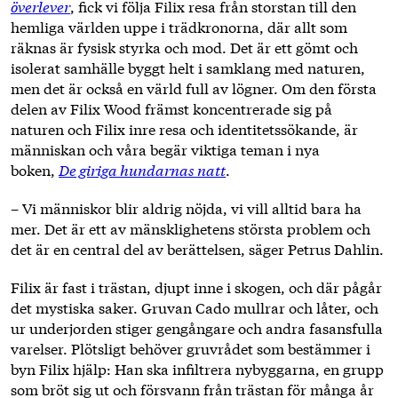
överlever
, fick vi följa Filix resa från storstan till den
hemliga världen uppe i trädkronorna, där allt som
räknas är fysisk styrka och mod. Det är ett gömt och
isolerat samhälle byggt helt i samklang med naturen,
men det är också en värld full av lögner. Om den första
delen av Filix Wood främst koncentrerade sig på
naturen och Filix inre resa och identitetssökande, är
människan och våra begär viktiga teman i nya
boken,
De giriga hundarnas natt
.
– Vi människor blir aldrig nöjda, vi vill alltid bara ha
mer. Det är ett av mänsklighetens största problem och
det är en central del av berättelsen, säger Petrus Dahlin.
Filix är fast i trästan, djupt inne i skogen, och där pågår
det mystiska saker. Gruvan Cado mullrar och låter, och
ur underjorden stiger gengångare och andra fasansfulla
varelser. Plötsligt behöver gruvrådet som bestämmer i
byn Filix hjälp: Han ska infiltrera nybyggarna, en grupp
som bröt sig ut och försvann från trästan för många år