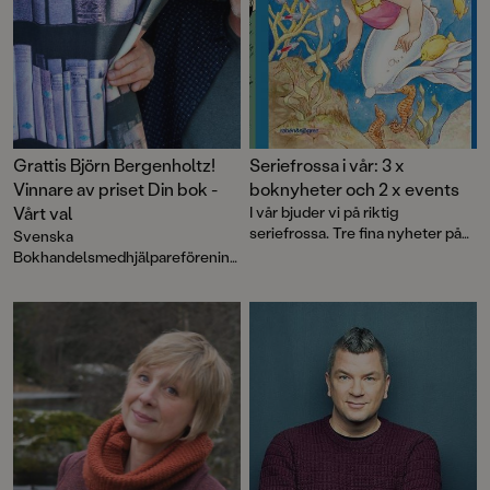
Grattis Björn Bergenholtz!
Seriefrossa i vår: 3 x
Vinnare av priset Din bok -
boknyheter och 2 x events
Vårt val
I vår bjuder vi på riktig
seriefrossa. Tre fina nyheter på
Svenska
bokhyllan - dessutom möter du
Bokhandelsmedhjälpareförening
våra författare och tecknare på
ens årliga pris tilldelas Björn
de stora serieevenemangen i
Bergenholtz bok Lejoparden.
maj.