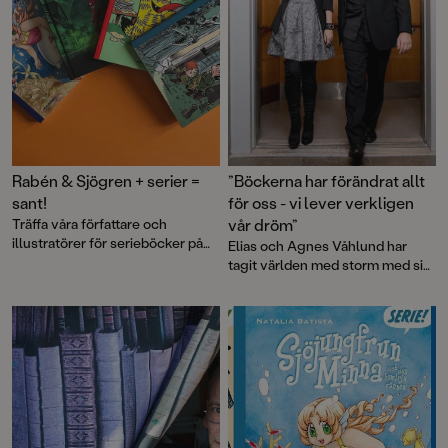
Rabén & Sjögren + serier =
”Böckerna har förändrat allt
sant!
för oss - vi lever verkligen
Träffa våra författare och
vår dröm”
illustratörer för serieböcker på
Elias och Agnes Våhlund har
Kulturhusets Seriefestival!
tagit världen med storm med sin
Handbok för superhjältar. Nu
släpps Ensam, den tredje boken i
serien. Och den är minst sagt
efterlängtad! Vi har intervjuat
Elias och Agnes.