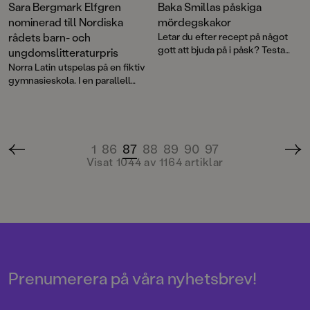
Sara Bergmark Elfgren
Baka Smillas påskiga
nominerad till Nordiska
mördegskakor
rådets barn- och
Letar du efter recept på något
gott att bjuda på i påsk? Testa
ungdomslitteraturpris
Smilla Luuks glutenfria och
Norra Latin utspelas på en fiktiv
oemotståndliga mördegskakor.
gymnasieskola. I en parallell
verklighet lik den vi lever i, men
med övernaturliga inslag.
1
86
87
88
89
90
97
Visat 1044 av 1164
artiklar
Prenumerera på våra nyhetsbrev!