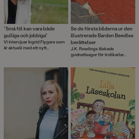
”Små föl kan vara både
Se de första bilderna ur den
gulliga och jobbiga”
illustrerade Barden Beedles
Vi intervjuar Ingrid Flygare som
berättelser
är aktuell med ett nytt
J.K. Rowlings älskade
hästäventyr, Vilket gulligt föl,
godnattsagor för trollkarlar
Pytte!
kommer snart i en illustrerad
praktutgåva.