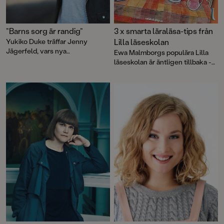
”Barns sorg är randig”
3 x smarta läraläsa-tips från
Yukiko Duke träffar Jenny
Lilla läseskolan
Jägerfeld, vars nya
Ewa Malmborgs populära Lilla
ungdomsroman Comedy Queen
läseskolan är äntligen tillbaka -
handlar om det svåraste hon kan
vi bjuder på tre smarta läraläsa-
tänka sig.
tips.