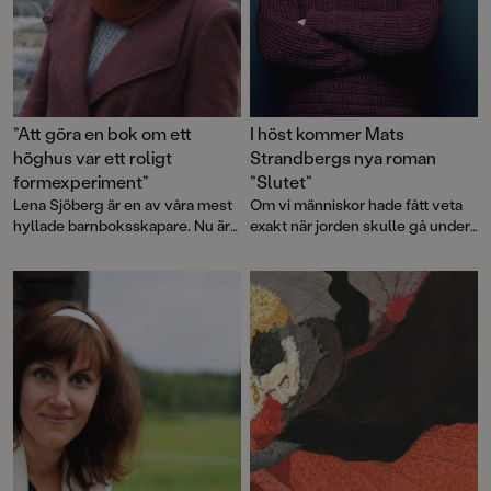
”Att göra en bok om ett
I höst kommer Mats
höghus var ett roligt
Strandbergs nya roman
formexperiment”
”Slutet”
Lena Sjöberg är en av våra mest
Om vi människor hade fått veta
hyllade barnboksskapare. Nu är
exakt när jorden skulle gå under,
hon tillbaka med en ny bok som
hur hade vi reagerat?
bjuder på svindlande läsning. Vi
fick en pratstund med henne.