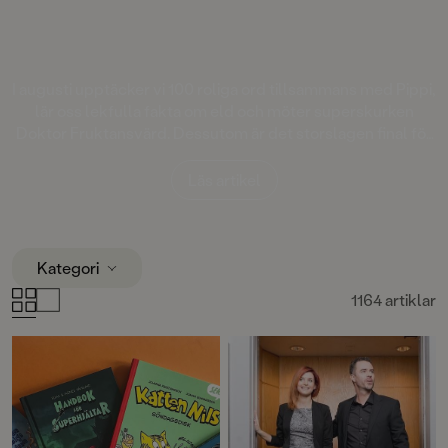
I augusti upptäcker vi 100 roliga ord tillsammans med Pippi,
lär oss lekfulla fakta om eld och möter superskurken
Doktor Fruktansvärd. Dessutom är det storslagen final för
den hyllade serien "Fruktansvärda grejer som ingen får
veta". Succéboken
Cirkeln
fyller 15 år och det firar vi med
Läs artikel
att ge ut hela Engelsforstrilogin i vackra jubileumsutgåvor
med nya omslag och illustrerade snittytor! Läs mer om
dessa böcker – och många, många fler!
Kategori
1164 artiklar