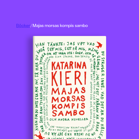
Böcker
/
Majas morsas kompis sambo