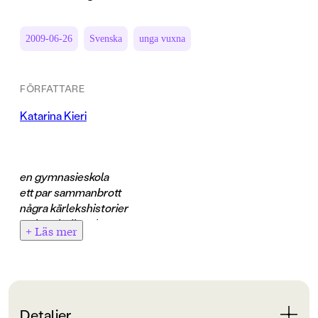
2009-06-26
Svenska
unga vuxna
FÖRFATTARE
Katarina Kieri
en gymnasieskola
ett par sammanbrott
några kärlekshistorier
en handfull svek
+ Läs mer
mycket rädsla
ännu mer längtan
och ännu mer längtan
Lena minns ingenting som har hänt i oktober. "Oktober är kanske
Detaljer