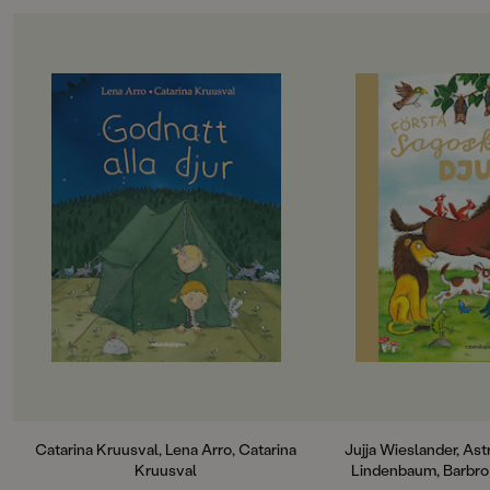
iväg tills han nådde den som ropade, en and som
ORIGINALSPRÅK
fastnat i isen! Tomten måste rädda fågeln och i mörkret
Svenska
fick de söka skydd tillsammans under halsduken som
blev deras mysiga bo!
OM BOKEN
OM BOKEN
SPRÅK
Svenska
Bubblan och Pärlan ska sova i tält i
Härlig högläsningsb
En varm och vacker saga om, vänskap och omtanke.
natt. Det är så spännande! De har
kul samling som räck
Lena Arros berättelse har precis den rätta sagotonen
med sig varsin sovsäck och kudde,
rikt illustrerad, pre
PUBLICERINGSDATUM
och Catarina Kruusvals bilder är helt ljuvliga. Hon är en
och Bubblan har med sig sin
tidigare böckerna i 
2013-10-07
mästare på att skildra naturen så att vi kommer nära
ficklampa. Tur, för det börjar bli
sagoskatten. Här fin
och känner både lövens frasande, vinden som viner
mörkt där ute. Och nu tassar det
djur från skog och d
Produktion
utanför tältet; är det någon som vill
djur från sagans vär
och snöflingorna som dansar. Och när sagan tar slut får
komma in? Katarina Krusvaal har
skogen, Benny, Mam
vi en glimt av den härligaste julstämning.
PAPPER
illustrerat boken.
vilda hästar, lejone
Matt/Silk bestruket
bullterriern Rosa är
dem. Bilderboksskatt
längre texter, alla på
MILJÖMÄRKNING
Och verser och sång
Nej
har djur som tema.
CE-MÄRKNING
Ur innehållet:
Nej
Nöff nöff Benny av 
Catarina Kruusval, Lena Arro, Catarina
Jujja Wieslander, Astr
Lindgren och Olof 
Kruusval
Lindenbaum, Barbro