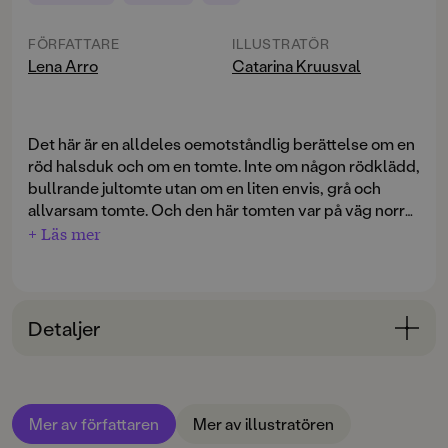
FÖRFATTARE
ILLUSTRATÖR
Lena Arro
Catarina Kruusval
Det här är en alldeles oemotståndlig berättelse om en
röd halsduk och om en tomte. Inte om någon rödklädd,
bullrande jultomte utan om en liten envis, grå och
allvarsam tomte. Och den här tomten var på väg norrut
för att hinna fram lagom till jul till trakterna där just du
+ Läs mer
och jag bor.
Tomten vandrade målmedvetet genom skogen. När
han nådde skogens rand hörde han ett mycket svagt
Detaljer
rop på hjälp från sjön, som var täckt av tunn, svart is.
Men plötsligt trampade tomten på ett stycke rött tyg -
Bokinformation
en halsduk! Han plockade upp den, steg ut på den
ÅLDERSGRUPP
tunna isen och lät halsduken fyllas av vinden och
Mer av författaren
Mer av illustratören
3-6
förvandlas till ett segel. Visslande snabbt gled han