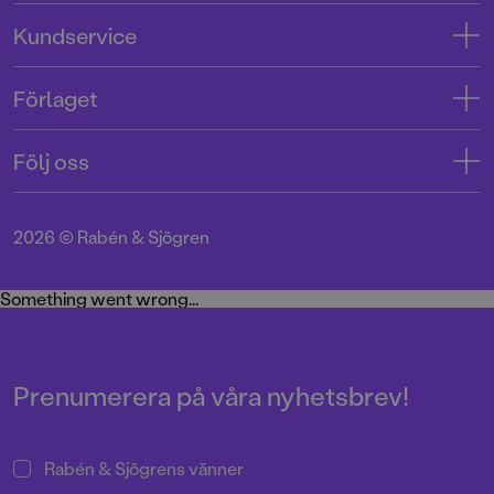
Adress
Kundservice
08-769 88 00
Kontakta oss
Förlaget
Tryckerigatan 4
Kundservice
Om oss
103 12 Stockholm
Följ oss
Användarvillkor intressenter
Jobba hos oss
Org.nr: 556045-7748
Användarvillkor nyhetsbrev
Facebook
Manus
2026
©
Rabén & Sjögren
Integritetspolicy
Instagram
Medarbetare
Cookie Policy
Twitter
Something went wrong...
Miljö och hållbarhet
Pressrum
Prenumerera på våra nyhetsbrev!
Rabén & Sjögrens vänner