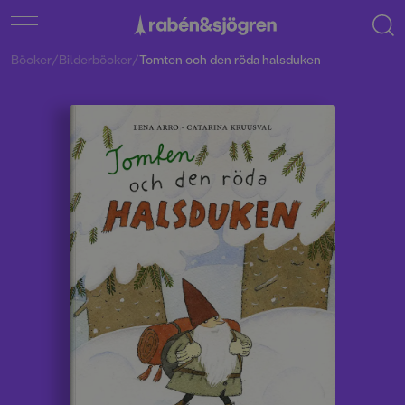
Böcker
/
Bilderböcker
/
Tomten och den röda halsduken