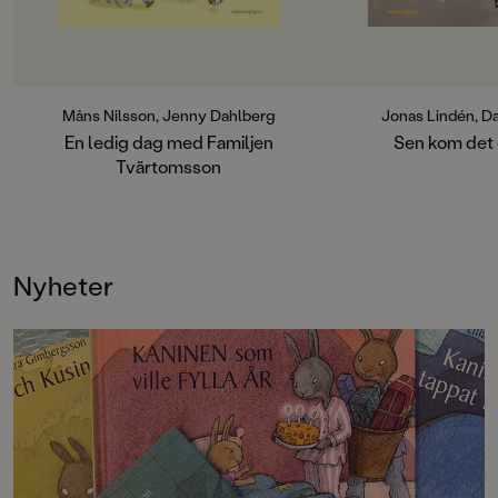
jacka, och det tar en evig tid. På
En dag kommer hon p
badhuset måste man springa, så
gömma oss, och sen s
man inte ramlar och slår sig, och på
Den går till Ljusdal,
museet får man gärna pilla och
där finns det en gla
klättra på allt - särskilt det uråldriga
gratis glass. Fast jag
dinosaurieskelettet. Väl hemma är
som Jempa säger är 
Måns Nilsson, Jenny Dahlberg
Jonas Lindén, D
det dags att mysa på extra hårda
En ledig dag med Familjen
Sen kom det 
stolar framför nyheterna, tycker
Duon Jonas Lindén 
Tvärtomsson
barnen. Men mamma vill bara kolla
Henson är tillbaka m
på Mello, och plötsligt är pappas
en bilderbok efter h
skärmtid slut! Hur ska det gå?
Ante! Om att ha en
Komikern och författaren Måns
minst sagt livlig fan
Nilsson står bakom denna fnissiga
och vad är lögn, och
Nyheter
och helgalna berättelse i en
egentligen gränsen? 
uppochnervänd värld. Myllrande
tänkvärt och på pri
bilder att titta länge på av omtyckta
berättarglädjen kansk
Jenny Dahlberg som bland annat
långt.
illustrerat för Kamratposten.Sagt
om första boken – Familjen
Tvärtomsson:"Fart och fläkt och
byxorna på huvudet blir det när
komikern Måns Nilsson och
Kamratpostenfavoriten Jenny
Dahlberg slår sina påsar ihop i