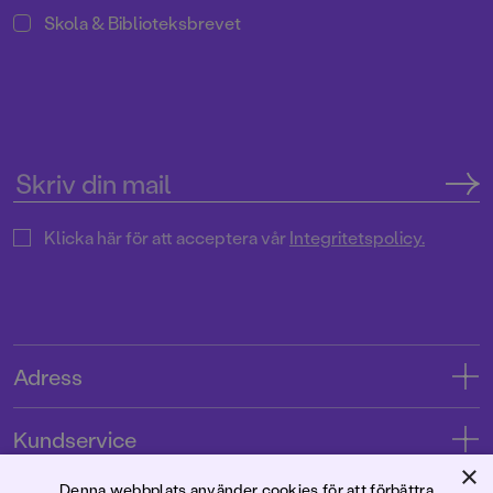
Skola & Biblioteksbrevet
Klicka här för att acceptera vår
Integritetspolicy.
Adress
Adress
Kundservice
08-769 88 00
×
Kontakta oss
Denna webbplats använder cookies för att förbättra