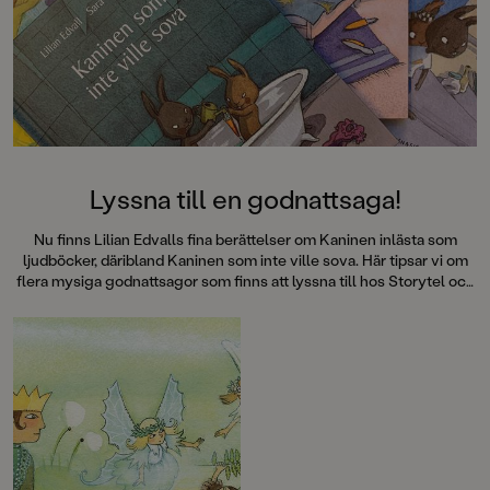
medryckande bilderbok." - Erika
Hallhagen tipsar om årets bästa
böcker för barn och unga i
SvD"Mycket underhållande,
särskilt att rutscha med i Jenny
Dahlbergs bilder som inte sitter still
en enda sekund. På vartenda
uppslag finns tusen detaljer att
upptäcka. Inte minst delikat är att
följa familjens hund på dess
Lyssna till en godnattsaga!
sniffande äventyr." - Pia Huss,
DN"En bok som kommer att locka
Nu finns Lilian Edvalls fina berättelser om Kaninen inlästa som
till skratt hos såväl små som stora." -
ljudböcker, däribland Kaninen som inte ville sova. Här tipsar vi om
BTJ.
flera mysiga godnattsagor som finns att lyssna till hos Storytel och
de andra ljudbokstjänsterna.