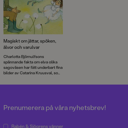
Magiskt om jättar, spöken,
älvor och varulvar
Charlotta Björnulfsons
spännande fakta om elva olika
sagoväsen har fått underbart fina
bilder av Catarina Kruusval, som
växlar mellan magisk stämning
och finurlig humor.
Prenumerera på våra nyhetsbrev!
Rabén & Sjögrens vänner