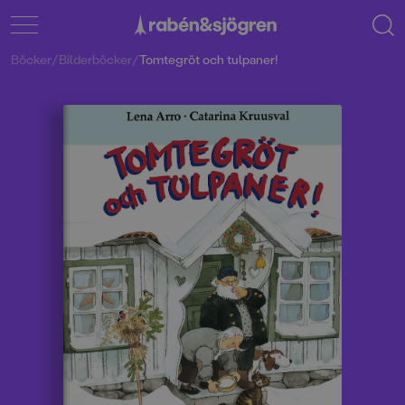
Böcker
/
Bilderböcker
/
Tomtegröt och tulpaner!