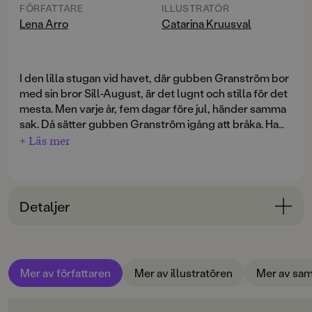
FÖRFATTARE
ILLUSTRATÖR
Lena Arro
Catarina Kruusval
I den lilla stugan vid havet, där gubben Granström bor
med sin bror Sill-August, är det lugnt och stilla för det
mesta. Men varje år, fem dagar före jul, händer samma
sak. Då sätter gubben Granström igång att bråka. Han
vill inte fira jul ? men det vill Sill-August! Lena Arro,
+ Läs mer
text, och Katarina Kruusval, bild, har tillsammans givit
ut fyra böcker om gubbarna på skäret. Boken utkom
första gången 1993, nu kommer den i Rabén &
Sjögrens Klumpe Dumpe-serie. Måsar och
Detaljer
mamelucker!, 1991 Fastrar och fullriggare!, 1992
Tomtegröt och tulpaner!, 1993 Gubbar och galoscher!,
Bokinformation
2000
ÅLDERSGRUPP
Mer av författaren
Mer av illustratören
Mer av sam
3-6
ORIGINALSPRÅK