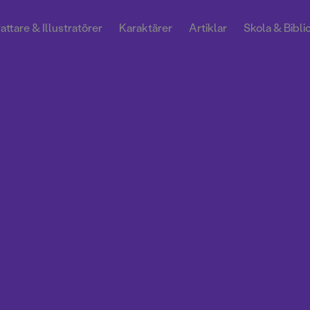
attare & Illustratörer
Karaktärer
Artiklar
Skola & Bibli