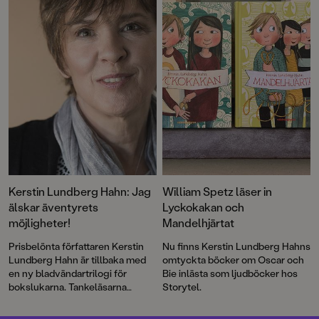
klimatförändringar, klass, natur
thriller, en berättelse om kärlek
på liv och död, vänskap och
och om hämnd, förankrad i
solidaritet, och hur ny teknik
verklighet och fantasi. Det är
påverkar människan.
läskigt, spännande och samtidigt
stämningsfullt.
Kerstin Lundberg Hahn: Jag
William Spetz läser in
älskar äventyrets
Lyckokakan och
möjligheter!
Mandelhjärtat
Prisbelönta författaren Kerstin
Nu finns Kerstin Lundberg Hahns
Lundberg Hahn är tillbaka med
omtyckta böcker om Oscar och
en ny bladvändartrilogi för
Bie inlästa som ljudböcker hos
bokslukarna. Tankeläsarna
Storytel.
utspelar sig i ett lätt skruvat
1800-talsgruvsamhälle där