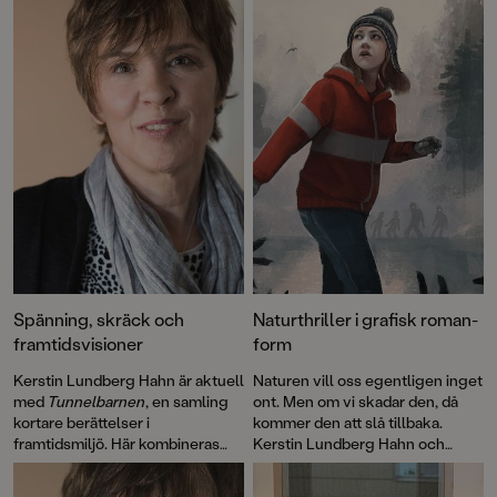
Spänning, skräck och
Naturthriller i grafisk roman-
framtidsvisioner
form
Kerstin Lundberg Hahn är aktuell
Naturen vill oss egentligen inget
med
Tunnelbarnen
, en samling
ont. Men om vi skadar den, då
kortare berättelser i
kommer den att slå tillbaka.
framtidsmiljö. Här kombineras
Kerstin Lundberg Hahn och
nagelbitarspänning med tankar
Elisabeth Widmarks grafiska
om livets små och stora frågor;
roman
Odjuren
är en saga och en