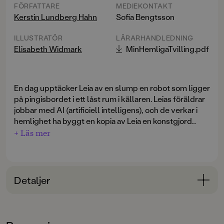
FÖRFATTARE
MEDIEKONTAKT
Kerstin Lundberg Hahn
Sofia Bengtsson
ILLUSTRATÖR
LÄRARHANDLEDNING
Elisabeth Widmark
MinHemligaTvilling.pdf
En dag upptäcker Leia av en slump en robot som ligger
på pingisbordet i ett låst rum i källaren. Leias föräldrar
jobbar med AI (artificiell intelligens), och de verkar i
hemlighet ha byggt en kopia av Leia en konstgjord
tvilling. Men varför har de byggt den där saken? Och
+ Läs mer
varför är den en kopia av just henne? När hennes
föräldrar åker på AI-konferens och farfar flyttar in för
att hålla ett öga på Leia smyger hon ner i källaren igen,
och lyckas väcka roboten. Den liknar henne på pricken,
Detaljer
men har till skillnad från Leia en fantastisk
inlärningsförmåga. Leia får en idé: Den konstgjorda
Bokinformation
flickan som hon ger namnet Nova ska göra
ÅLDERSGRUPP
matteprovet i hennes ställe. Fast kan det verkligen