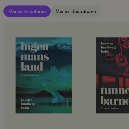
Mer av författaren
Mer av illustratören
OM BOKEN
OM BOKEN
I samlingen Ingenmansland finns
Spänning, skräck o
fem berättelser från en tänkt
framtidsvisioner för
framtid. Det handlar om den
högstadiet!
förbjudna skogen där en
Elton flyr det eviga r
häpnadsväckande upptäckt väntar,
uppleva en sommard
om naturens hämnd, om en älskad
gigantisk kupol.Fat
släkting som förvandlas till ett
vid livet bakom sk
hologram, och mycket annat.
hamnar i tunnlarna 
Boken består av en längre och fyra
föräldralösa barnen.
kortare berättelser. Vi rör oss i
älskade hund ersätta
samma värld som i samlingen
opålitlig klon.En ro
Tunnelbarnen, men möter här nya
att människorna ljug
huvudpersoner i andra situationer
syskon letar efter ska
och med nya dilemman. Natur på
djup.Alla drömmer 
liv och död, ny teknik, vänskap och
Nordzonen, i hopp o