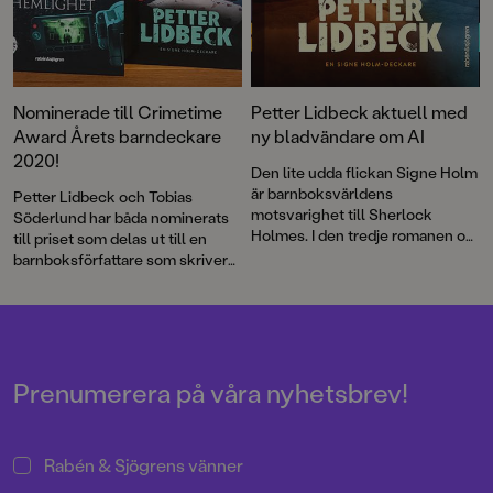
Nominerade till Crimetime
Petter Lidbeck aktuell med
Award Årets barndeckare
ny bladvändare om AI
2020!
Den lite udda flickan Signe Holm
är barnboksvärldens
Petter Lidbeck och Tobias
motsvarighet till Sherlock
Söderlund har båda nominerats
Holmes. I den tredje romanen om
till priset som delas ut till en
henne handlar det om
barnboksförfattare som skriver
spännande brott, AI och
deckare eller spänning för barn
forskningsetik – allt presenterat
6–12 år. Nu kan du vara med och
i ett rappt tempo med kluriga
rösta!
ledtrådar.
Prenumerera på våra nyhetsbrev!
Rabén & Sjögrens vänner