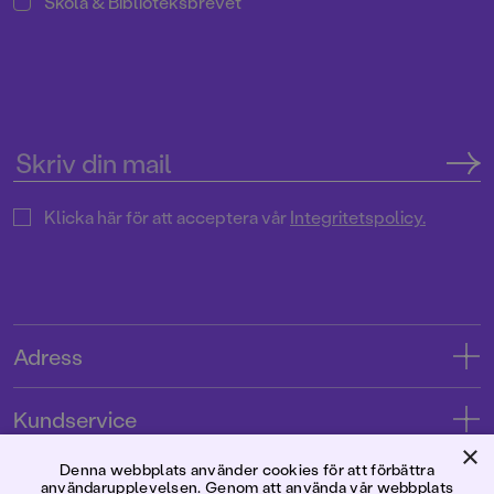
Skola & Biblioteksbrevet
Klicka här för att acceptera vår
Integritetspolicy.
Adress
Adress
Kundservice
08-769 88 00
×
Kontakta oss
Denna webbplats använder cookies för att förbättra
Förlaget
användarupplevelsen. Genom att använda vår webbplats
Tryckerigatan 4