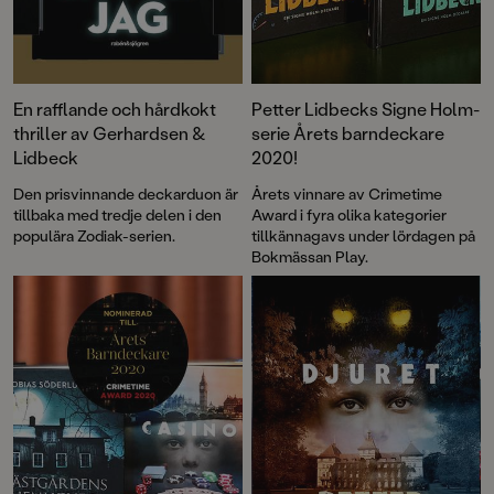
En rafflande och hårdkokt
Petter Lidbecks Signe Holm-
thriller av Gerhardsen &
serie Årets barndeckare
Lidbeck
2020!
Den prisvinnande deckarduon är
Årets vinnare av Crimetime
tillbaka med tredje delen i den
Award i fyra olika kategorier
populära Zodiak-serien.
tillkännagavs under lördagen på
Bokmässan Play.