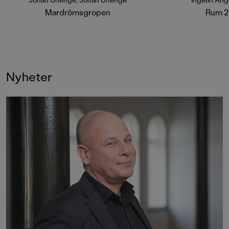
läskiga saker? Är det inte de
ingår: Rum 213, Sal 
coolaste som ska ha roligast?
137 och Ond 113. Böc
Mardrömsgropen
Rum 2
Roligt och rappt om skateboard,
fristående.
vänskap och att hitta sitt eget sätt
att vara modig.
Johan Unenge, välkänd författare
och illustratör, är själv skejtare och
vet precis hur det känns när man
Nyheter
sparkar ifrån och rullar i väg de där
allra första gångerna.